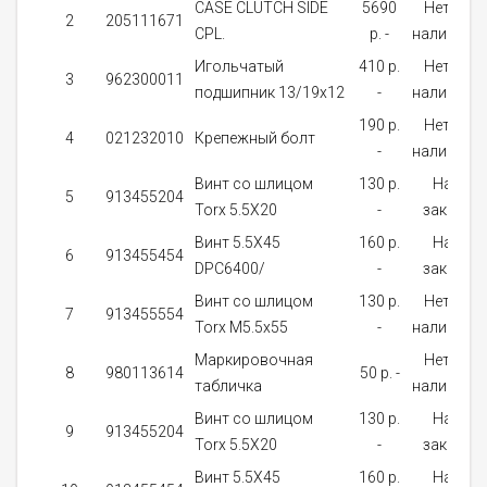
CASE CLUTCH SIDE
5690
Нет в
2
205111671
CPL.
p. -
наличии
Игольчатый
410 p.
Нет в
3
962300011
подшипник 13/19x12
-
наличии
190 p.
Нет в
4
021232010
Крепежный болт
-
наличии
Винт со шлицом
130 p.
На
5
913455204
Torx 5.5X20
-
заказ
Винт 5.5X45
160 p.
На
6
913455454
DPC6400/
-
заказ
Винт со шлицом
130 p.
Нет в
7
913455554
Torx М5.5x55
-
наличии
Маркировочная
Нет в
8
980113614
50 p. -
табличка
наличии
Винт со шлицом
130 p.
На
9
913455204
Torx 5.5X20
-
заказ
Винт 5.5X45
160 p.
На