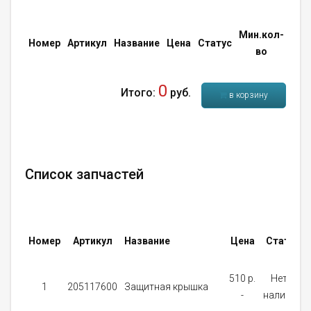
Мин.кол-
Кол
Номер
Артикул
Название
Цена
Статус
во
во
0
Итого:
руб.
в корзину
Список запчастей
Номер
Артикул
Название
Цена
Статус
510 p.
Нет в
1
205117600
Защитная крышка
-
наличии