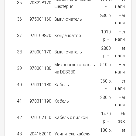
35
203228120
шестерня
-
наличии
830 p.
Нет в
36
975001160
Выключатель
-
наличии
1010
Нет в
37
970109870
Конденсатор
p. -
наличии
2800
Нет в
38
970001170
Выключатель
p. -
наличии
Микровыключатель
510 p.
Нет в
39
970001180
на DES380
-
наличии
360 p.
Нет в
40
970311180
Кабель
-
наличии
330 p.
Нет в
41
970311190
Кабель
-
наличии
1470
На
42
970102110
Кабель с вилкой
p. -
заказ
100 p.
Нет в
43
204152010
Усилитель кабеля