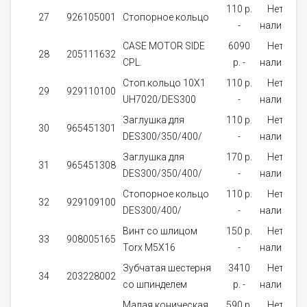
110 p.
Нет в
27
926105001
Стопорное кольцо
-
наличии
CASE MOTOR SIDE
6090
Нет в
28
205111632
CPL.
p. -
наличии
Стоп.кольцо 10X1
110 p.
Нет в
29
929110100
UH7020/DES300
-
наличии
Заглушка для
110 p.
Нет в
30
965451301
DES300/350/400/
-
наличии
Заглушка для
170 p.
Нет в
31
965451308
DES300/350/400/
-
наличии
Стопорное кольцо
110 p.
Нет в
32
929109100
DES300/400/
-
наличии
Винт со шлицом
150 p.
Нет в
33
908005165
Torx М5Х16
-
наличии
Зубчатая шестерня
3410
Нет в
34
203228002
со шпинделем
p. -
наличии
Малая коническая
590 p.
Нет в