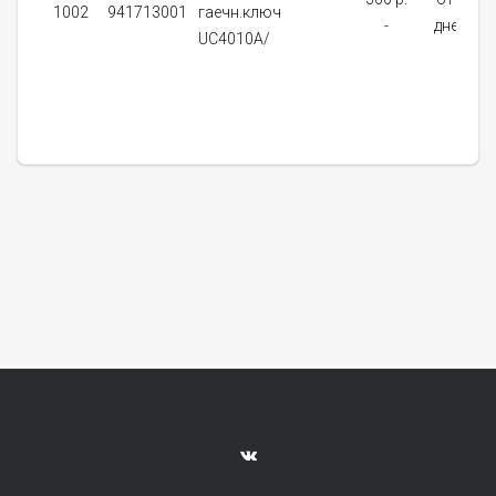
1002
941713001
гаечн.ключ
-
дней
UC4010A/