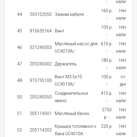
-
наличии
160 p.
Нет в
44
203152050
Зажим кабеля
-
наличии
100 p.
Нет в
45
915635164
Винт
-
наличии
Масляный насос для
610 p.
Нет в
46
021245003
UC4010A/
-
наличии
180 p.
Нет в
47
203245002
Держатель
-
наличии
Винт M3.5x10
100 p.
от 5
48
915735100
UC4010A/
-
дней
Соединительное
410 p.
Нет в
50
205245050
звено
-
наличии
2750
Нет в
51
205114001
Масляный бачок
p. -
наличии
Крышка топливного
220 p.
Нет в
52
205114202
бака UC4010A
-
наличии