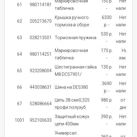
Маркировочная
150 p.
Нет в
61
980114181
табличка
-
наличии
Крышка ручного
6330
Нет в
62
205213670
тормоза в сборе
p. -
наличии
530 p.
Нет в
63
028213501
Тормозная пружина
-
наличии
Маркировочная
170 p.
На
64
980114251
табличка
-
заказ
Шестигранная гайка
130 p.
Нет в
65
923208004
M8 DCS7901/
-
наличии
3690
Нет в
66
443038631
Шина на DES380
p. -
наличии
Цепь 38 смx0,325
980 p.
от 5
67
528086664
профи полузуб
-
дней
Защитный кожух
390 p.
Нет в
1001
952100633
цепи 400мм
-
наличии
Универсал.
360 p.
от 5