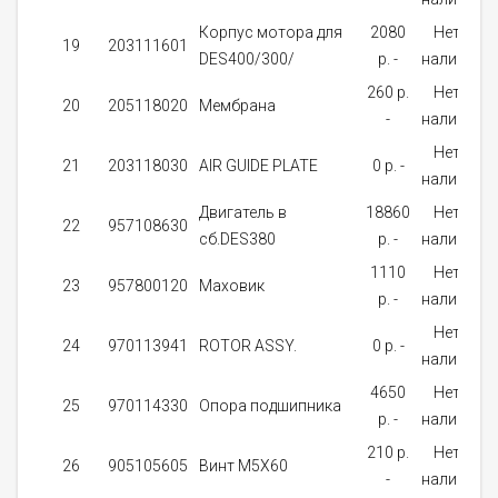
Корпус мотора для
2080
Нет в
19
203111601
DES400/300/
p. -
наличии
260 p.
Нет в
20
205118020
Мембрана
-
наличии
Нет в
21
203118030
AIR GUIDE PLATE
0 p. -
наличии
Двигатель в
18860
Нет в
22
957108630
сб.DES380
p. -
наличии
1110
Нет в
23
957800120
Маховик
p. -
наличии
Нет в
24
970113941
ROTOR ASSY.
0 p. -
наличии
4650
Нет в
25
970114330
Опора подшипника
p. -
наличии
210 p.
Нет в
26
905105605
Винт M5X60
-
наличии