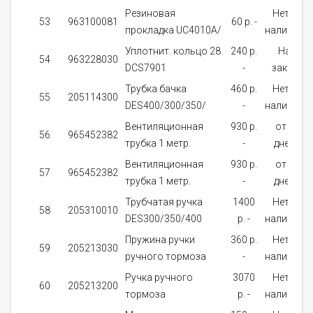
Резиновая
Нет в
53
963100081
60 p. -
прокладка UC4010A/
наличии
Уплотнит. кольцо 28
240 p.
На
54
963228030
DCS7901
-
заказ
Трубка бачка
460 p.
Нет в
55
205114300
DES400/300/350/
-
наличии
Вентиляционная
930 p.
от 5
56
965452382
трубка 1 метр.
-
дней
Вентиляционная
930 p.
от 5
57
965452382
трубка 1 метр.
-
дней
Трубчатая ручка
1400
Нет в
58
205310010
DES300/350/400
p. -
наличии
Пружина ручки
360 p.
Нет в
59
205213030
ручного тормоза
-
наличии
Ручка ручного
3070
Нет в
60
205213200
тормоза
p. -
наличии