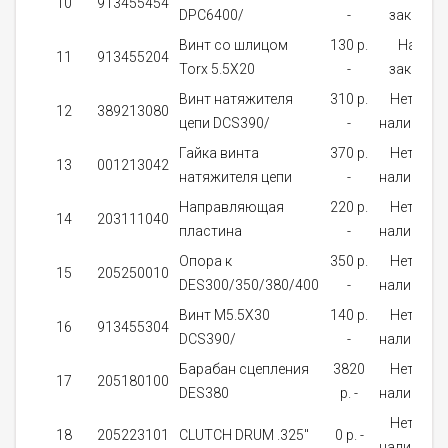
10
913455454
DPC6400/
-
заказ
Винт со шлицом
130 p.
На
11
913455204
Torx 5.5X20
-
заказ
Винт натяжителя
310 p.
Нет в
12
389213080
цепи DCS390/
-
наличии
Гайка винта
370 p.
Нет в
13
001213042
натяжителя цепи
-
наличии
Направляющая
220 p.
Нет в
14
203111040
пластина
-
наличии
Опора к
350 p.
Нет в
15
205250010
DES300/350/380/400
-
наличии
Винт M5.5X30
140 p.
Нет в
16
913455304
DCS390/
-
наличии
Барабан сцепления
3820
Нет в
17
205180100
DES380
p. -
наличии
Нет в
18
205223101
CLUTCH DRUM .325"
0 p. -
наличии