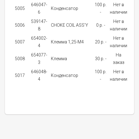
646047-
100 p.
Нет в
5005
Конденсатор
1
6
-
наличии
539147-
Нет в
5006
CHOKE COIL ASS'Y
0 p. -
1
8
наличии
654002-
Нет в
5007
Клемма 1,25-М4
20 p. -
2
4
наличии
654077-
На
5008
Клемма
30 p. -
1
3
заказ
646048-
100 p.
Нет в
5017
Конденсатор
1
4
-
наличии