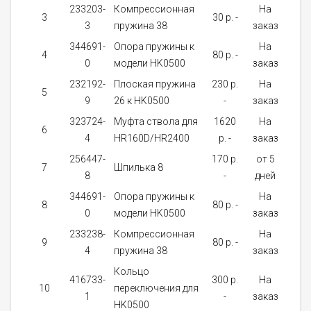
233203-
Компрессионная
На
3
30 p. -
1
3
пружина 38
заказ
344691-
Опора пружины к
На
4
80 p. -
1
0
модели HK0500
заказ
232192-
Плоская пружина
230 p.
На
5
1
9
26 к HK0500
-
заказ
323724-
Муфта ствола для
1620
На
6
1
4
HR160D/HR2400
p. -
заказ
256447-
170 p.
от 5
7
Шпилька 8
1
8
-
дней
344691-
Опора пружины к
На
8
80 p. -
1
0
модели HK0500
заказ
233238-
Компрессионная
На
9
80 p. -
1
4
пружина 38
заказ
Кольцо
416733-
300 p.
На
10
переключения для
1
1
-
заказ
HK0500