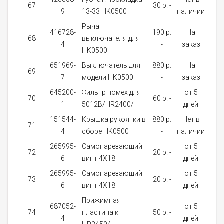
67
30 p. -
1
9
13-33 HK0500
наличии
Рычаг
416728-
190 p.
На
68
выключателя для
1
4
-
заказ
HK0500
651969-
Выключатель для
880 p.
На
69
1
7
модели HK0500
-
заказ
645200-
Фильтр помех для
от 5
70
60 p. -
1
1
5012B/HR2400/
дней
151544-
Крышка рукоятки в
880 p.
Нет в
71
1
4
сборе HK0500
-
наличии
265995-
Самонарезающий
от 5
72
20 p. -
6
6
винт 4X18
дней
265995-
Самонарезающий
от 5
73
20 p. -
2
6
винт 4X18
дней
Прижимная
687052-
от 5
74
пластина к
50 p. -
1
4
дней