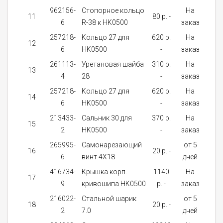
962156-
Стопорное кольцо
На
11
80 p. -
1
6
R-38 к HK0500
заказ
257218-
Kольцо 27 для
620 p.
На
12
1
6
HK0500
-
заказ
261113-
Уретановая шайба
310 p.
На
13
1
4
28
-
заказ
257218-
Kольцо 27 для
620 p.
На
14
1
6
HK0500
-
заказ
213433-
Сальник 30 для
370 p.
На
15
1
2
HK0500
-
заказ
265995-
Самонарезающий
от 5
16
20 p. -
2
6
винт 4X18
дней
416734-
Крышка корп.
1140
На
17
1
9
кривошипа HK0500
p. -
заказ
216022-
Стальной шарик
от 5
18
20 p. -
1
2
7.0
дней