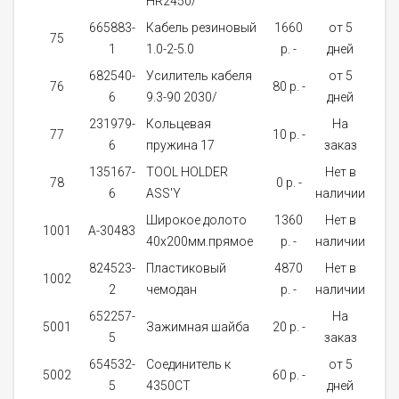
HR2450/
665883-
Кабель резиновый
1660
от 5
75
1
1
1.0-2-5.0
p. -
дней
682540-
Усилитель кабеля
от 5
76
80 p. -
1
6
9.3-90 2030/
дней
231979-
Кольцевая
На
77
10 p. -
1
6
пружина 17
заказ
135167-
TOOL HOLDER
Нет в
78
0 p. -
1
6
ASS'Y
наличии
Широкое долото
1360
Нет в
1001
A-30483
1
40х200мм.прямое
p. -
наличии
824523-
Пластиковый
4870
Нет в
1002
1
2
чемодан
p. -
наличии
652257-
На
5001
Зажимная шайба
20 p. -
2
5
заказ
654532-
Соединитель к
от 5
5002
60 p. -
1
5
4350CT
дней