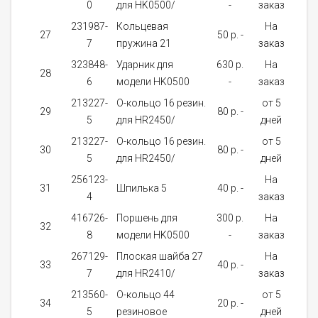
0
для HK0500/
-
заказ
231987-
Кольцевая
На
27
50 p. -
1
7
пружина 21
заказ
323848-
Ударник для
630 p.
На
28
1
6
модели HK0500
-
заказ
213227-
О-кольцо 16 резин.
от 5
29
80 p. -
1
5
для HR2450/
дней
213227-
О-кольцо 16 резин.
от 5
30
80 p. -
1
5
для HR2450/
дней
256123-
На
31
Шпилька 5
40 p. -
1
4
заказ
416726-
Поршень для
300 p.
На
32
1
8
модели HK0500
-
заказ
267129-
Плоская шайба 27
На
33
40 p. -
1
7
для HR2410/
заказ
213560-
О-кольцо 44
от 5
34
20 p. -
1
5
резиновое
дней