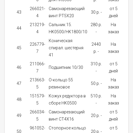
266021-
Самонарезающий
от 5
43
30 p. -
4
4
винт PT5X20
дней
213219-
Сальник 15.
280 p.
На
44
1
4
HK0500/HK1800/10
-
заказ
Коническая
226779-
2440
На
45
спирал. шестерня
1
7
p. -
заказ
41
211066-
310 p.
от 5
46
Подшипник 10/30
1
7
-
дней
213663-
О-кольцо 55
На
47
50 p. -
1
5
резиновое
заказ
151579-
Кожух редуктора в
510 p.
На
48
1
5
сборе HK0500
-
заказ
266034-
Самонарезающий
от 5
49
20 p. -
4
5
винт CT4X16
дней
961052-
Стопорное кольцо
от 5
50
20 p. -
1