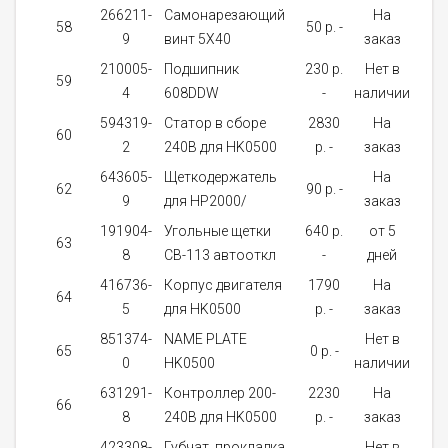
266211-
Самонарезающий
На
58
50 p. -
2
9
винт 5X40
заказ
210005-
Подшипник
230 p.
Нет в
59
1
4
608DDW
-
наличии
594319-
Cтатор в сбоpe
2830
На
60
1
2
240В для HK0500
p. -
заказ
643605-
Щеткодержатель
На
62
90 p. -
2
9
для HP2000/
заказ
191904-
Угольные щетки
640 p.
от 5
63
1
8
CB-113 автооткл
-
дней
416736-
Корпус двигателя
1790
На
64
1
5
для HK0500
p. -
заказ
851374-
NAME PLATE
Нет в
65
0 p. -
1
0
HK0500
наличии
631291-
Контроллер 200-
2230
На
66
1
8
240В для HK0500
p. -
заказ
423308-
Губчат. прокладка
Нет в