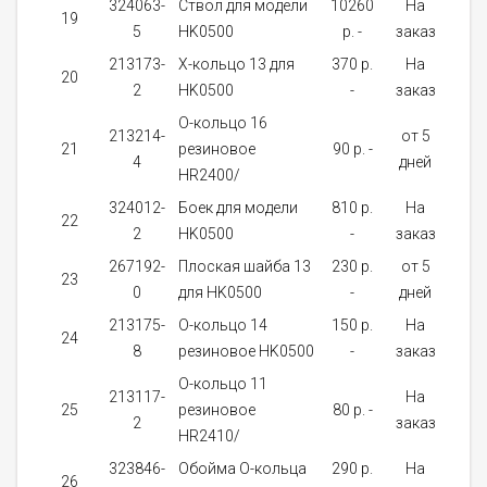
324063-
Ствол для модели
10260
На
19
1
5
HK0500
p. -
заказ
213173-
X-кольцо 13 для
370 p.
На
20
1
2
HK0500
-
заказ
О-кольцо 16
213214-
от 5
21
резиновое
90 p. -
1
4
дней
HR2400/
324012-
Боек для модели
810 p.
На
22
1
2
HK0500
-
заказ
267192-
Плоская шайба 13
230 p.
от 5
23
1
0
для HK0500
-
дней
213175-
О-кольцо 14
150 p.
На
24
1
8
резиновое HK0500
-
заказ
О-кольцо 11
213117-
На
25
резиновое
80 p. -
1
2
заказ
HR2410/
323846-
Обойма О-кольца
290 p.
На
26
1