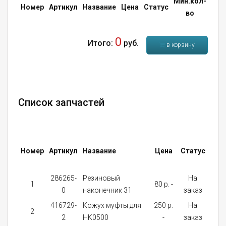
Мин.кол-
Кол
Номер
Артикул
Название
Цена
Статус
во
во
0
Итого:
руб.
в корзину
Список запчастей
Мин
Номер
Артикул
Название
Цена
Статус
кол
во
286265-
Резиновый
На
1
80 p. -
1
0
наконечник 31
заказ
416729-
Кожух муфты для
250 p.
На
2
1
2
HK0500
-
заказ