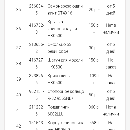
266034-
Самонарезающий
от 5
35
20 p. -
4
5
винт CT4X16
дней
Крышка
416732-
150 p.
Нет в
36
кривошипа для
1
3
-
наличии
HK0500
213656-
О-кольцо 53
от 5
37
30 p. -
1
2
резиновое
дней
416727-
Шатун для модели
150 p.
На
38
1
6
HK0500
-
заказ
323826-
Кривошип к
1090
На
39
1
6
HK0500
p. -
заказ
962151-
Стопорное кольцо
от 5
40
50 p. -
1
6
R-32 9555NB/
дней
211232-
Подшипник
360 p.
Нет в
41
1
6
6002LLU
-
наличии
151543-
Корпус кривошипа
5580
На
42
1
6
для HK0500
p. -
заказ