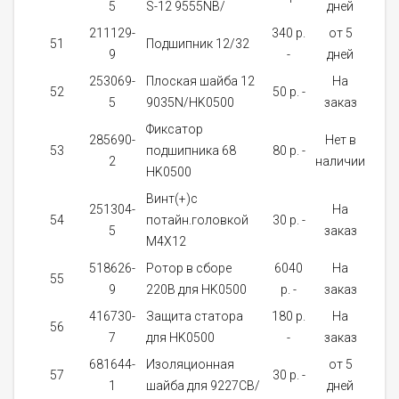
5
S-12 9555NB/
дней
211129-
340 p.
от 5
51
Подшипник 12/32
1
9
-
дней
253069-
Плоская шайба 12
На
52
50 p. -
1
5
9035N/HK0500
заказ
Фиксатор
285690-
Нет в
53
подшипника 68
80 p. -
1
2
наличии
HK0500
Винт(+)с
251304-
На
54
потайн.головкой
30 p. -
2
5
заказ
M4X12
518626-
Pотор в сбope
6040
На
55
1
9
220В для HK0500
p. -
заказ
416730-
Защита статора
180 p.
На
56
1
7
для HK0500
-
заказ
681644-
Изоляционная
от 5
57
30 p. -
1
1
шайба для 9227CB/
дней