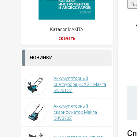
Ра
Каталог MAKITA
скачать
НОВИНКИ
Аккумуляторный
снегоуборщик XGT Makita
SN001GZ
Аккумуляторный
скарификатор Makita
DUV320Z
Сп