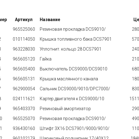
мер
Артикул
Название
Це
1
965525060
Резиновая прокладка DCS9010/
280 
2
010114050
Крышка топливного бака DCS7901
570 
3
963228030
Уплотнит. кольцо 28 DCS7901
240 
4
965605120
Гайка
210 
5
965605400
Выключатель DCS9000/DCS9010
680 
6
965605131
Крышка маслянного канала
180 
7
962900054
Сальник DCS9000/9010/DPC7000/
830 
8
024111621
Картер двигателя к DCS9000/10
15110
9
965403370
Резиновый амортизатор
290 
0
965525070
Резиновая прокладка DCS9010/
490 
1
936430160
Штифт 3X16 DCS7901/9000/9010/
110 
2
960102179
Шариковый подшипник 17/40X12
1840