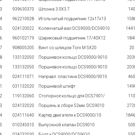
3
939630370
Шпонка 3.0X3.7
140 
4
962210028
Игольчатый подшипник 12x17x13
1580
5
024120022
Коленчатый вал DCS9000/DCS9010
14410
6
960102179
Шариковый подшипник 17/40X12
1840
7
908005205
Винт со шлицом Torx M 5X20
20 
8
133132050
Поршневое кольцо DCS9000/9010
2030
9
133132050
Поршневое кольцо DCS9000/9010
2030
0
024111071
Направл. пластина DCS9000/9010
460 
1
031132020
Поршневой штифт
1490
2
119132060
Стопорное кольцо для DCS7901/
110 
3
024132020
Поршень в сборе 52мм. DCS9010
2720
4
024111640
Картер двигателя к DCS9000/10
18460
5
010245010
Выпускной клапан DCS9010
500 
6
024232030
Болт к DCS9000/DCS9010
550 