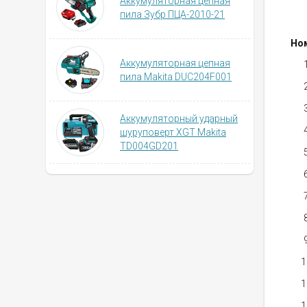
Аккумуляторная цепная
пила Зубр ПЦА-2010-21
Но
Аккумуляторная цепная
пила Makita DUC204F001
Аккумуляторный ударный
шуруповерт XGT Makita
TD004GD201
1
1
1