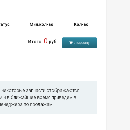
атус
Мин.кол-во
Кол-во
0
Итого:
руб.
в корзину
м, некоторые запчасти отображаются
им и в ближайшее время приведем в
менеджера по продажам.