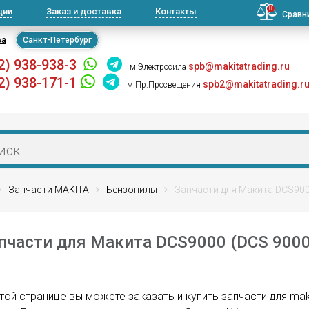
0
ции
Заказ и доставка
Контакты
Сравн
ва
Санкт-Петербург
2) 938-938-3
spb@makitatrading.ru
м.Электросила
2) 938-171-1
spb2@makitatrading.r
м.Пр.Просвещения
Запчасти MAKITA
Бензопилы
Запчасти для Макита DCS900
пчасти для Макита DCS9000 (DCS 9000
той странице вы можете заказать и купить запчасти для ma