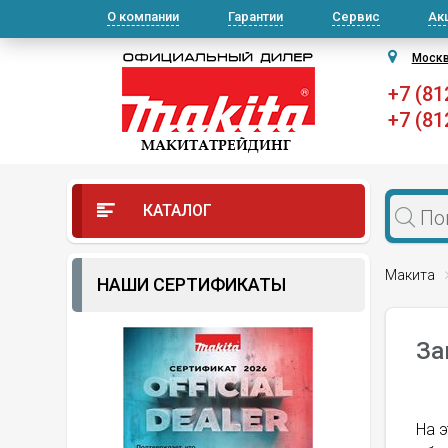
О компании
Гарантии
Сервис
Ак
Моск
+7 (81
+7 (81
КАТАЛОГ
Макита
НАШИ СЕРТИФИКАТЫ
За
На э