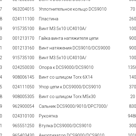
7
963204015
Уплотнительное кольцо DCS9010
70 
8
024111100
Пластина
260 
9
915735100
Винт M3.5x10 UC4010A/
100 
0
001213170
Гайка винта натяжителя цепи
900 
1
001213160
Винт натяжения DCS9010/DCS9000
900 
2
915735100
Винт M3.5x10 UC4010A/
100 
3
024250030
Опора к DCS9000/DCS9010
1350
4
908006145
Винт со шлицом Torx 6X14
140 
5
024111050
Упор цепи к DCS9000/DCS9010
370 
8
908005305
Винт со шлицом Torx M5x30
20 
9
962900054
Сальник DCS9000/9010/DPC7000/
830 
0
024310100
Рукоятка
9480
1
965551250
Втулка DCS9000/DCS9010
300 
2
965403430
Амортизатор DCS9000/DCS9010
1010