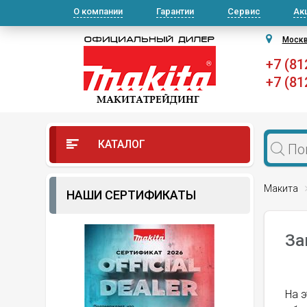
О компании
Гарантии
Сервис
Ак
Моск
+7 (81
+7 (81
КАТАЛОГ
Макита
НАШИ СЕРТИФИКАТЫ
За
На э