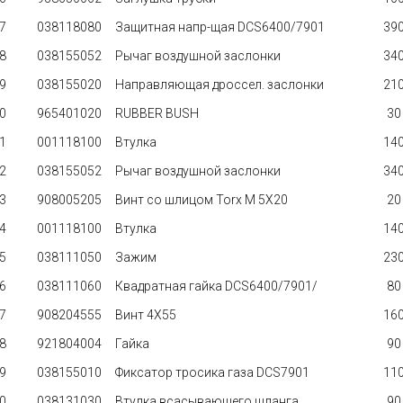
7
038118080
Защитная напр-щая DCS6400/7901
390
8
038155052
Рычаг воздушной заслонки
340
9
038155020
Направляющая дроссел. заслонки
210
0
965401020
RUBBER BUSH
30 
1
001118100
Втулка
140
2
038155052
Рычаг воздушной заслонки
340
3
908005205
Винт со шлицом Torx M 5X20
20 
4
001118100
Втулка
140
5
038111050
Зажим
230
6
038111060
Квадратная гайка DCS6400/7901/
80 
7
908204555
Винт 4X55
160
8
921804004
Гайка
90 
9
038155010
Фиксатор тросика газа DCS7901
110
0
038131030
Втулка всасывающего шланга
90 