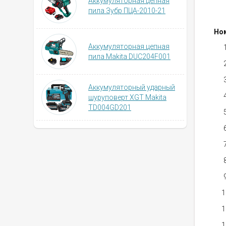
Аккумуляторная цепная
пила Зубр ПЦА-2010-21
Но
Аккумуляторная цепная
пила Makita DUC204F001
Аккумуляторный ударный
шуруповерт XGT Makita
TD004GD201
1
1
1