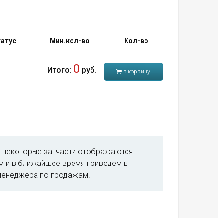
атус
Мин.кол-во
Кол-во
0
Итого:
руб.
в корзину
м, некоторые запчасти отображаются
им и в ближайшее время приведем в
менеджера по продажам.