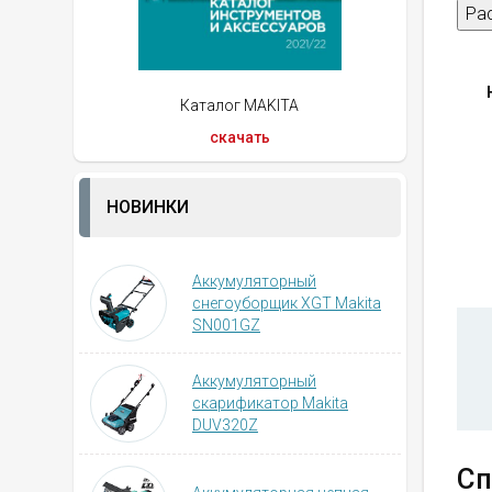
Ра
Каталог MAKITA
скачать
НОВИНКИ
Аккумуляторный
снегоуборщик XGT Makita
SN001GZ
Аккумуляторный
скарификатор Makita
DUV320Z
Сп