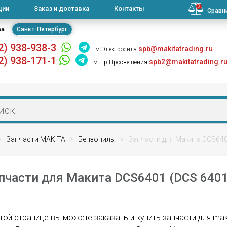
0
ции
Заказ и доставка
Контакты
Сравн
ва
Санкт-Петербург
2) 938-938-3
spb@makitatrading.ru
м.Электросила
2) 938-171-1
spb2@makitatrading.r
м.Пр.Просвещения
Запчасти MAKITA
Бензопилы
Запчасти для Макита DCS640
пчасти для Макита DCS6401 (DCS 6401
той странице вы можете заказать и купить запчасти для ma