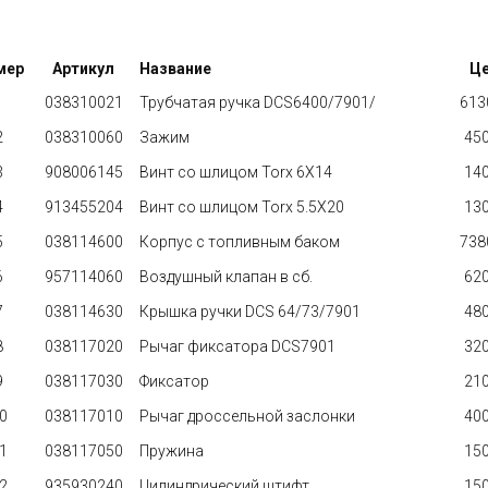
мер
Артикул
Название
Ц
1
038310021
Трубчатая ручка DCS6400/7901/
6130
2
038310060
Зажим
450
3
908006145
Винт со шлицом Torx 6X14
140
4
913455204
Винт со шлицом Torx 5.5X20
130
5
038114600
Корпус с топливным баком
7380
6
957114060
Воздушный клапан в сб.
620
7
038114630
Крышка ручки DCS 64/73/7901
480
8
038117020
Рычаг фиксатора DCS7901
320
9
038117030
Фиксатор
210
0
038117010
Рычаг дроссельной заслонки
400
1
038117050
Пружина
150
2
935930240
Цилиндрический штифт
150