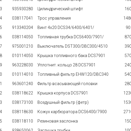
3
935930280
Цилиндрический штифт
160
4
038117041
Трос управления
1480
5
913340204
Винт 4x20 DCS34/6400/6401/
90 
6
038114050
Топливная трубка DCS6400/7901/
870
7
975001210
Выключатель DST300/DBC300/4510
390
8
010114050
Крышка топливного бака DCS7901
570
9
963228030
Уплотнит. кольцо 28 DCS7901
240
0
010114010
Топливный фильтр EHW120/DBC340
540
1
963601240
Фильтр всасывающей головки
280
2
038118622
Крышка корпуса DCS7901
1230
3
038173100
Воздушный фильтр (фетр)
1530
4
038118630
Кожух карбюратора DCS6400/7900
2710
5
038118110
Резиновая заслонка
150
6
938650062
Заглушка трубки
100