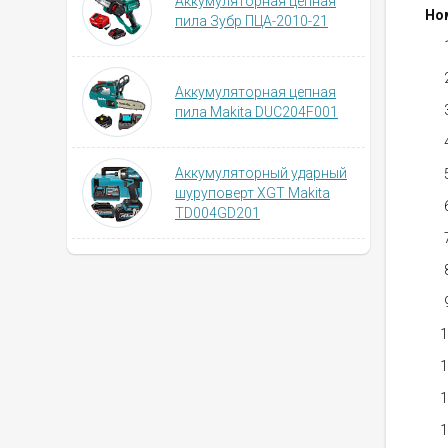
Аккумуляторная цепная
Но
пила Зубр ПЦА-2010-21
Аккумуляторная цепная
пила Makita DUC204F001
Аккумуляторный ударный
шуруповерт XGT Makita
TD004GD201