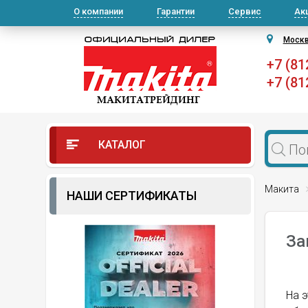
О компании
Гарантии
Сервис
Ак
Моск
+7 (81
+7 (81
КАТАЛОГ
Макита
НАШИ СЕРТИФИКАТЫ
За
На э