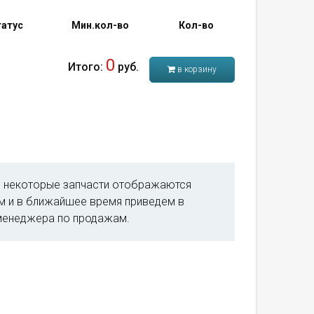
атус
Мин.кол-во
Кол-во
0
Итого:
руб.
в корзину
м, некоторые запчасти отображаются
им и в ближайшее время приведем в
менеджера по продажам.