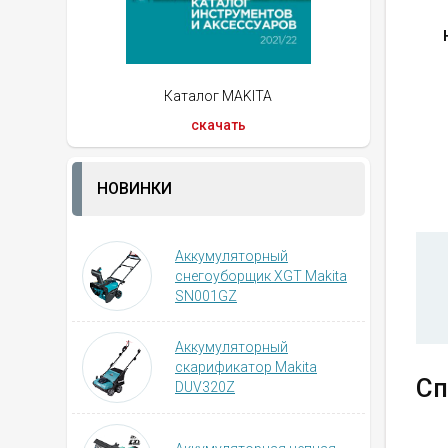
Каталог MAKITA
скачать
НОВИНКИ
Аккумуляторный
снегоуборщик XGT Makita
SN001GZ
Аккумуляторный
скарификатор Makita
Сп
DUV320Z