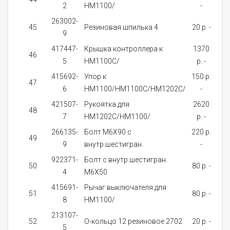
2
HM1100/
-
за
263002-
о
45
Резиновая шпилька 4
20 p. -
9
д
417447-
Крышка контроллера к
1370
Не
46
5
HM1100C/
p. -
нал
415692-
Упор к
150 p.
47
6
HM1100/HM1100С/HM1202C/
-
за
421507-
Рукоятка для
2620
48
7
HM1202C/HM1100/
p. -
за
266135-
Болт M6X90 с
220 p.
49
9
внутр.шестигран.
-
за
922371-
Болт с внутр.шестигран.
50
80 p. -
4
М6Х50
за
415691-
Рычаг выключателя для
Не
51
80 p. -
8
HM1100/
нал
213107-
52
О-кольцо 12 резиновое 2702
20 p. -
5
за