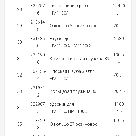
322757-
Гильза цилиндра для
10400
28
6
HM1100/
p. -
за
213614-
29
О-кольцо 50 резиновое
20 p. -
8
за
331486-
Втулка для
2530
30
0
HM1100C/HM1140C/
p. -
за
233190-
130 p.
31
Компрессионная пружина 39
6
-
за
267156-
Плоская шайба 39 для
32
70 p. -
4
HM1100/
за
231971-
33
Кольцевая пружина 36
20 p. -
2
за
322907-
Ударник для
1160
34
3
HM1100/HM1100C
p. -
за
213429-
110 p.
о
35
О-кольцо 27 резиновое
3
-
д