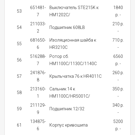
651481-
Выключатель STE215K к
1840
53
7
HM1202C/
p. -
за
211033-
210 p.
Не
54
Подшипник 608LB
2
-
нал
681650-
Изоляционная шайба к
710 p.
о
55
6
HR3210C
-
д
516288-
Pотор сб.
6560
56
7
HM1100C/1130C/1140C
p. -
за
241876-
260 p.
57
Крыльчатка 76 к HR4011C
8
-
за
213160-
Сальник 14 к
350 p.
58
1
HM1100C/HR5001C/
-
за
211129-
340 p.
о
59
Подшипник 12/32
9
-
д
134875-
5200
о
61
Корпус кривошипа
6
p. -
д