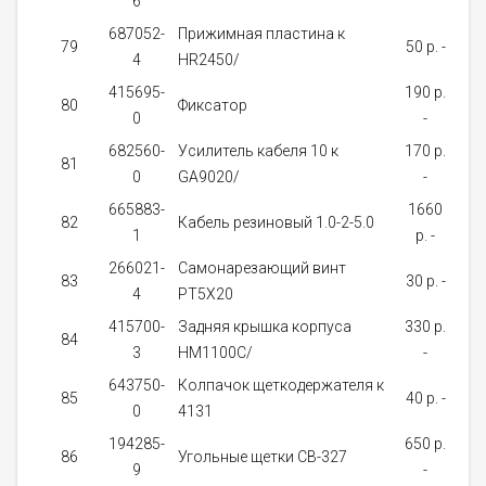
6
д
687052-
Прижимная пластина к
о
79
50 p. -
4
HR2450/
д
415695-
190 p.
Не
80
Фиксатор
0
-
нал
682560-
Усилитель кабеля 10 к
170 p.
о
81
0
GA9020/
-
д
665883-
1660
о
82
Кабель резиновый 1.0-2-5.0
1
p. -
д
266021-
Самонарезающий винт
о
83
30 p. -
4
PT5X20
д
415700-
Задняя крышка корпуса
330 p.
84
3
HM1100C/
-
за
643750-
Колпачок щеткодержателя к
о
85
40 p. -
0
4131
д
194285-
650 p.
Не
86
Угольные щетки СВ-327
9
-
нал