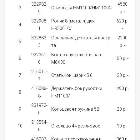
322982-
4580
3
Ствол для HM1100/HM1100C
9
p. -
за
322908-
Ролик 8 (металл) для
620 p.
о
4
1
HR5001C/
-
д
322882-
Основание держателя инстр-
2200
о
5
3
та
p. -
д
922351-
Болт с внутр.шестигран.
о
6
50 p. -
0
М6Х30
д
216011-
7
Стальной шарик 5.6
20 p. -
7
за
416086-
Держатель бок.рукоятки
490 p.
8
8
HM1100/
-
за
231972-
9
Кольцевая пружина 52
20 p. -
0
за
213554-
Не
10
О-кольцо 44 резиновое
10 p. -
0
нал
416087-
Кольцо переключения к
360 p.