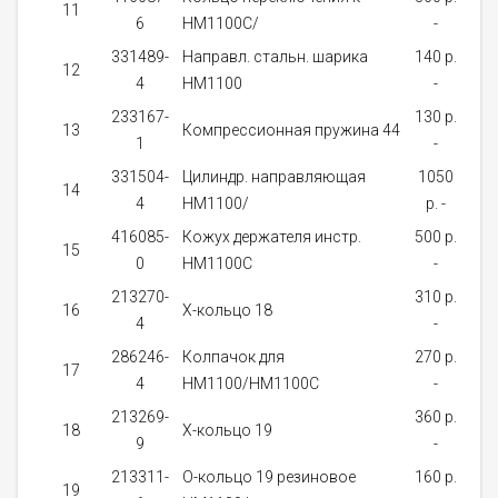
11
6
HM1100C/
-
за
331489-
Направл. стальн. шарика
140 p.
12
4
HM1100
-
за
233167-
130 p.
о
13
Компрессионная пружина 44
1
-
д
331504-
Цилиндр. направляющая
1050
14
4
HM1100/
p. -
за
416085-
Кожух держателя инстр.
500 p.
15
0
HM1100С
-
за
213270-
310 p.
о
16
Х-кольцо 18
4
-
д
286246-
Колпачок для
270 p.
о
17
4
HM1100/HM1100C
-
д
213269-
360 p.
о
18
Х-кольцо 19
9
-
д
213311-
О-кольцо 19 резиновое
160 p.
о
19