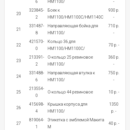
6
HM1100/
-
д
323845-
Боек к
930 p.
20
2
HM1100/HM1100C/HM1140C
-
за
331487-
Направляющая бойка для
710 p.
21
8
HM1100/
-
за
421570-
Кольцо 36 для
22
70 p. -
0
HM1100/HM1100C/
за
213391-
О-кольцо 25 резиновое
360 p.
23
2
HM1100/
-
за
331488-
Направляющая втулка к
750 p.
24
6
HM1100/
-
за
213554-
Не
25
О-кольцо 44 резиновое
10 p. -
0
нал
415698-
Крышка корпуса для
1350
о
26
4
HM1100/
p. -
д
819064-
Этикетка с эмблемой Макита
Не
27
40 p. -
1
M
нал