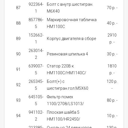
922364-
Болт с внутр.шестигран.
87
70 p. -
1
М6Х40
за
857786-
Маркировочная табличка
Не
88
40 p. -
5
HM1100C
нал
152662-
2910
89
Корпус двигателя в сборе
1
p. -
за
263014-
90
Резиновая шпилька 4
30 p. -
2
за
639007-
Cтатор 220В к
1810
Не
91
5
HM1100C/HM1140C/
p. -
нал
265345-
Болт(+) с
120 p.
о
92
5
шестигран.гол.M5X60
-
д
645105-
Фильтр помех
о
93
80 p. -
5
1100/2708/LS1013/
д
941102-
Плоская шайба 5
94
10 p. -
2
HM1100/HR2450/
за
213385-
О-кольцо 24 резиновое
130 p.
о