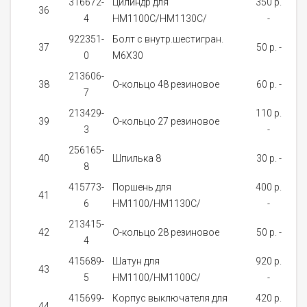
316672-
Цилиндр для
350 p.
36
4
HM1100C/HM1130C/
-
за
922351-
Болт с внутр.шестигран.
о
37
50 p. -
0
М6Х30
д
213606-
38
О-кольцо 48 резиновое
60 p. -
7
за
213429-
110 p.
о
39
О-кольцо 27 резиновое
3
-
д
256165-
40
Шпилька 8
30 p. -
8
за
415773-
Поршень для
400 p.
41
6
HM1100/HM1130C/
-
за
213415-
о
42
О-кольцо 28 резиновое
50 p. -
4
д
415689-
Шатун для
920 p.
Не
43
5
HM1100/HM1100C/
-
нал
415699-
Корпус выключателя для
420 p.
44