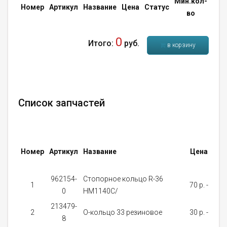
Мин.кол-
Кол
Номер
Артикул
Название
Цена
Статус
во
во
0
Итого:
руб.
в корзину
Список запчастей
Номер
Артикул
Название
Цена
Ст
962154-
Стопорное кольцо R-36
1
70 p. -
0
HM1140C/
за
213479-
2
О-кольцо 33 резиновое
30 p. -
8
за