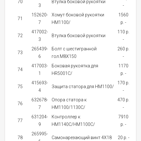
70
Втулка боковой рукоятки
3
-
за
152620-
Хомут боковой рукоятки
1560
71
7
HM1100/
p. -
за
417002-
110 p.
72
Втулка боковой рукоятки
3
-
за
265439-
Болт с шестигранной
260 p.
73
6
гол.M8X150
-
за
417003-
Боковая рукоятка для
1170
Не
74
1
HR5001C/
p. -
нал
415693-
170 p.
75
Защита статора для HM1100/
4
-
за
632678-
Опора статора к
470 p.
76
7
HM1100/1130С/
-
за
631204-
Контроллер к
7910
о
77
9
HM1140C/HM1100C/
p. -
д
265995-
о
78
Самонарезающий винт 4X18
20 p. -