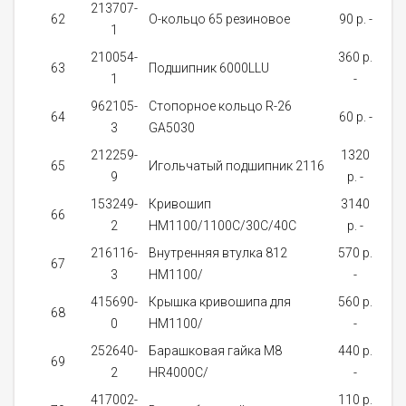
213707-
62
О-кольцо 65 резиновое
90 p. -
1
за
210054-
360 p.
Не
63
Подшипник 6000LLU
1
-
нал
962105-
Стопорное кольцо R-26
о
64
60 p. -
3
GA5030
д
212259-
1320
65
Игольчатый подшипник 2116
9
p. -
за
153249-
Кривошип
3140
66
2
HM1100/1100C/30C/40C
p. -
за
216116-
Внутренняя втулка 812
570 p.
67
3
HM1100/
-
за
415690-
Крышка кривошипа для
560 p.
68
0
HM1100/
-
за
252640-
Барашковая гайка M8
440 p.
69
2
HR4000C/
-
за
417002-
110 p.