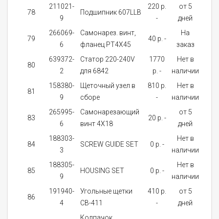
211021-
220 p.
от 5
78
Подшипник 607LLB
1
9
-
дней
266069-
Самонарез. винт,
На
79
40 p. -
2
6
фланец PT4X45
заказ
639372-
Cтатор 220-240V
1770
Нет в
80
1
2
для 6842
p. -
наличии
158380-
Щеточный узел в
810 p.
Нет в
81
1
9
сборе
-
наличии
265995-
Самонарезающий
от 5
83
20 p. -
2
6
винт 4X18
дней
188303-
Нет в
84
SCREW GUIDE SET
0 p. -
1
3
наличии
188305-
Нет в
85
HOUSING SET
0 p. -
1
9
наличии
191940-
Угольные щетки
410 p.
от 5
86
1
4
CB-411
-
дней
Колпачок