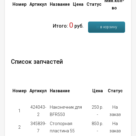
Мин.кол-
Кол
Номер
Артикул
Название
Цена
Статус
во
во
0
Итого:
руб.
в корзину
Список запчастей
Мин
Номер
Артикул
Название
Цена
Статус
кол
во
424043-
Наконечник для
250 p.
На
1
1
2
BFR550
-
заказ
345839-
Стопорная
850 p.
На
2
1
7
пластина 55
-
заказ