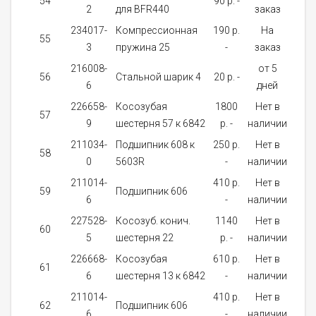
54
90 p. -
1
2
для BFR440
заказ
234017-
Компрессионная
190 p.
На
55
1
3
пружина 25
-
заказ
216008-
от 5
56
Стальной шарик 4
20 p. -
3
6
дней
226658-
Косозубая
1800
Нет в
57
1
9
шестерня 57 к 6842
p. -
наличии
211034-
Подшипник 608 к
250 p.
Нет в
58
1
0
5603R
-
наличии
211014-
410 p.
Нет в
59
Подшипник 606
1
6
-
наличии
227528-
Косозуб. конич.
1140
Нет в
60
1
5
шестерня 22
p. -
наличии
226668-
Косозубая
610 p.
Нет в
61
1
6
шестерня 13 к 6842
-
наличии
211014-
410 p.
Нет в
62
Подшипник 606
1
6
-
наличии