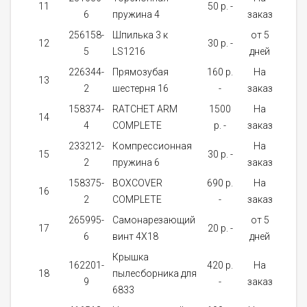
11
50 p. -
1
6
пружина 4
заказ
256158-
Шпилька 3 к
от 5
12
30 p. -
1
5
LS1216
дней
226344-
Прямозубая
160 p.
На
13
1
2
шестерня 16
-
заказ
158374-
RATCHET ARM
1500
На
14
1
4
COMPLETE
p. -
заказ
233212-
Компрессионная
На
15
30 p. -
1
2
пружина 6
заказ
158375-
BOXCOVER
690 p.
На
16
1
2
COMPLETE
-
заказ
265995-
Самонарезающий
от 5
17
20 p. -
1
6
винт 4X18
дней
Крышка
162201-
420 p.
На
18
пылесборника для
1
9
-
заказ
6833