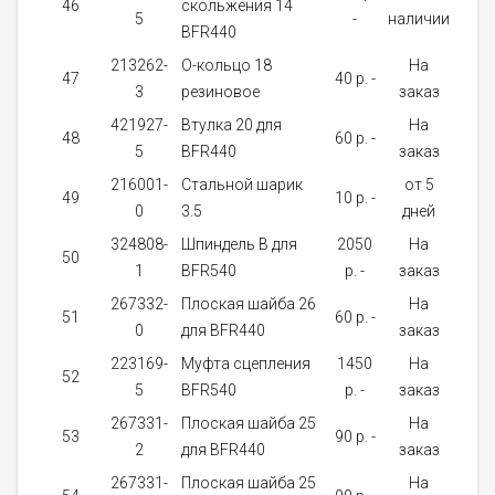
46
скольжения 14
1
5
-
наличии
BFR440
213262-
О-кольцо 18
На
47
40 p. -
1
3
резиновое
заказ
421927-
Bтулка 20 для
На
48
60 p. -
1
5
BFR440
заказ
216001-
Стальной шарик
от 5
49
10 p. -
1
0
3.5
дней
324808-
Шпиндель B для
2050
На
50
1
1
BFR540
p. -
заказ
267332-
Плоская шайба 26
На
51
60 p. -
1
0
для BFR440
заказ
223169-
Муфта сцепления
1450
На
52
1
5
BFR540
p. -
заказ
267331-
Плоская шайба 25
На
53
90 p. -
1
2
для BFR440
заказ
267331-
Плоская шайба 25
На