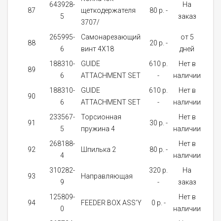
643928-
На
87
щеткодержателя
80 p. -
2
5
заказ
3707/
265995-
Самонарезающий
от 5
88
20 p. -
2
6
винт 4X18
дней
188310-
GUIDE
610 p.
Нет в
89
1
6
ATTACHMENT SET
-
наличии
188310-
GUIDE
610 p.
Нет в
90
1
6
ATTACHMENT SET
-
наличии
233567-
Торсионная
Нет в
91
30 p. -
2
5
пружина 4
наличии
268188-
Нет в
92
Шпилька 2
80 p. -
2
4
наличии
310282-
320 p.
На
93
Направляющая
2
9
-
заказ
125809-
Нет в
94
FEEDER BOX ASS'Y
0 p. -
1
0
наличии