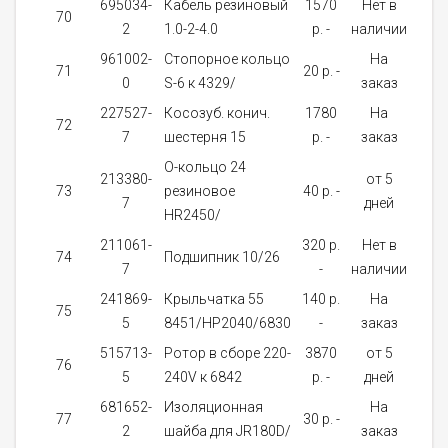
695034-
Кабель резиновый
1570
Нет в
70
1
2
1.0-2-4.0
p. -
наличии
961002-
Стопорное кольцо
На
71
20 p. -
1
0
S-6 к 4329/
заказ
227527-
Косозуб. конич.
1780
На
72
1
7
шестерня 15
p. -
заказ
О-кольцо 24
213380-
от 5
73
резиновое
40 p. -
1
7
дней
HR2450/
211061-
320 p.
Нет в
74
Подшипник 10/26
1
7
-
наличии
241869-
Крыльчатка 55
140 p.
На
75
1
5
8451/HP2040/6830
-
заказ
515713-
Ротор в сборе 220-
3870
от 5
76
1
5
240V к 6842
p. -
дней
681652-
Изоляционная
На
77
30 p. -
1
2
шайба для JR180D/
заказ