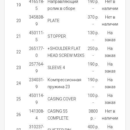
416518-
Направляющий
190 p.
Нет в
19
1
5
ролик в сборе
-
наличии
345838-
370 p.
Нет в
20
PLATE
1
9
-
наличии
450111-
130 p.
На
21
STOPPER
2
5
-
заказ
265177-
+SHOULDER FLAT
250 p.
На
22
1
0
HEAD SCREW M3X5
-
заказ
257764-
190 p.
На
23
SLEEVE 4
1
9
-
заказ
234031-
Компрессионная
190 p.
На
24
1
9
пружина 23
-
заказ
450114-
100 p.
На
25
CASING COVER
1
9
-
заказ
141308-
CASING 55
3800
Нет в
26
1
4
COMPLETE
p. -
наличии
310237-
400 p.
На