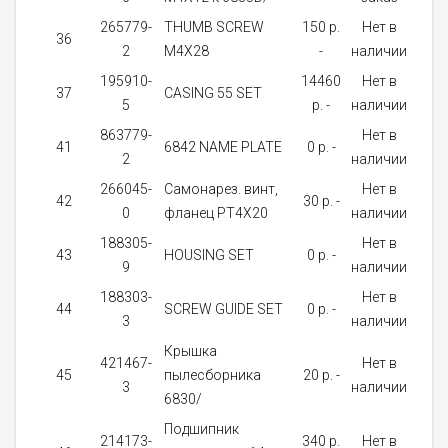
265779-
THUMB SCREW
150 p.
Нет в
36
1
2
M4X28
-
наличии
195910-
14460
Нет в
37
CASING 55 SET
1
5
p. -
наличии
863779-
Нет в
41
6842 NAME PLATE
0 p. -
1
2
наличии
266045-
Самонарез. винт,
Нет в
42
30 p. -
10
0
фланец PT4X20
наличии
188305-
Нет в
43
HOUSING SET
0 p. -
1
9
наличии
188303-
Нет в
44
SCREW GUIDE SET
0 p. -
1
3
наличии
Крышка
421467-
Нет в
45
пылесборника
20 p. -
1
3
наличии
6830/
Подшипник
214173-
340 p.
Нет в