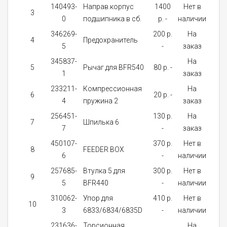
140493-
Направ.корпус
1400
Нет в
3
1
0
подшипника в сб.
p. -
наличии
346269-
200 p.
На
4
Предохранитель
1
5
-
заказ
345837-
На
5
Рычаг для BFR540
80 p. -
2
1
заказ
233211-
Компрессионная
На
6
20 p. -
2
4
пружина 2
заказ
256451-
130 p.
На
7
Шпилька 6
1
7
-
заказ
450107-
370 p.
Нет в
8
FEEDER BOX
1
6
-
наличии
257685-
Bтулка 5 для
300 p.
Нет в
9
1
5
BFR440
-
наличии
310062-
Упор для
410 p.
Нет в
10
1
3
6833/6834/6835D
-
наличии
231636-
Торсионная
На