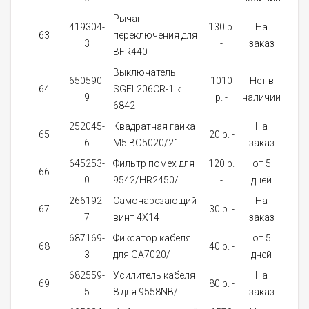
Рычаг
419304-
130 p.
На
63
переключения для
1
3
-
заказ
BFR440
Выключатель
650590-
1010
Нет в
64
SGEL206CR-1 к
1
9
p. -
наличии
6842
252045-
Квадратная гайка
На
65
20 p. -
1
6
M5 BO5020/21
заказ
645253-
Фильтр помех для
120 p.
от 5
66
1
0
9542/HR2450/
-
дней
266192-
Самонарезающий
На
67
30 p. -
1
7
винт 4X14
заказ
687169-
Фиксатор кабеля
от 5
68
40 p. -
1
3
для GA7020/
дней
682559-
Усилитель кабеля
На
69
80 p. -
1
5
8 для 9558NB/
заказ