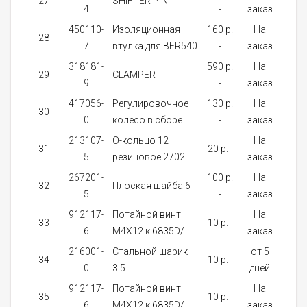
27
SHIFTER PIN
1
4
-
заказ
450110-
Изоляционная
160 p.
На
28
1
7
втулка для BFR540
-
заказ
318181-
590 p.
На
29
CLAMPER
1
9
-
заказ
417056-
Регулировочное
130 p.
На
30
1
0
колесо в сборе
-
заказ
213107-
О-кольцо 12
На
31
20 p. -
1
5
резиновое 2702
заказ
267201-
100 p.
На
32
Плоская шайба 6
1
5
-
заказ
912117-
Потайной винт
На
33
10 p. -
1
6
M4X12 к 6835D/
заказ
216001-
Стальной шарик
от 5
34
10 p. -
1
0
3.5
дней
912117-
Потайной винт
На
35
10 p. -
3
6
M4X12 к 6835D/
заказ