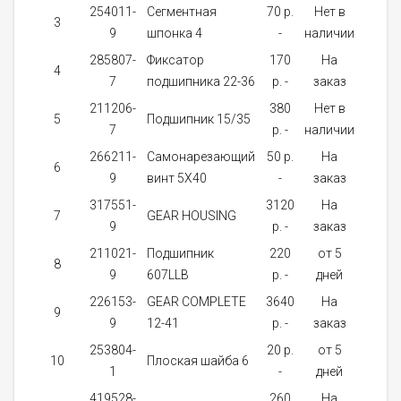
254011-
Сегментная
70 p.
Нет в
3
1
9
шпонка 4
-
наличии
285807-
Фиксатор
170
На
4
1
7
подшипника 22-36
p. -
заказ
211206-
380
Нет в
5
Подшипник 15/35
1
7
p. -
наличии
266211-
Самонарезающий
50 p.
На
6
4
9
винт 5X40
-
заказ
317551-
3120
На
7
GEAR HOUSING
1
9
p. -
заказ
211021-
Подшипник
220
от 5
8
1
9
607LLB
p. -
дней
226153-
GEAR COMPLETE
3640
На
9
1
9
12-41
p. -
заказ
253804-
20 p.
от 5
10
Плоская шайба 6
1
1
-
дней
419528-
260
На