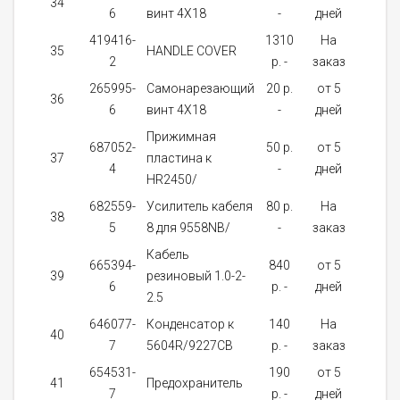
34
5
6
винт 4X18
-
дней
419416-
1310
На
35
HANDLE COVER
1
2
p. -
заказ
265995-
Самонарезающий
20 p.
от 5
36
2
6
винт 4X18
-
дней
Прижимная
687052-
50 p.
от 5
37
пластина к
1
4
-
дней
HR2450/
682559-
Усилитель кабеля
80 p.
На
38
1
5
8 для 9558NB/
-
заказ
Кабель
665394-
840
от 5
39
резиновый 1.0-2-
1
6
p. -
дней
2.5
646077-
Конденсатор к
140
На
40
1
7
5604R/9227CB
p. -
заказ
654531-
190
от 5
41
Предохранитель
1
7
p. -
дней