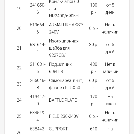
Крыльчатка 60
241850-
130
от 5
19
для
1
6
p. -
дней
HR2400/6905H
513664-
ARMATURE ASS'Y
Нет в
20
0 p. -
1
6
240V
наличии
Изоляционная
681644-
30 p.
от 5
21
шайба для
1
1
-
дней
9227CB/
211031-
Подшипник
430
Нет в
22
1
6
608LLB
p. -
наличии
266046-
Самонарез. винт,
60 p.
от 5
23
2
8
фланец PT5X50
-
дней
419417-
170
На
24
BAFFLE PLATE
1
0
p. -
заказ
634549-
Нет в
25
FIELD 230-240V
0 p. -
1
4
наличии
638443-
SUPPORT
610
На
26
1