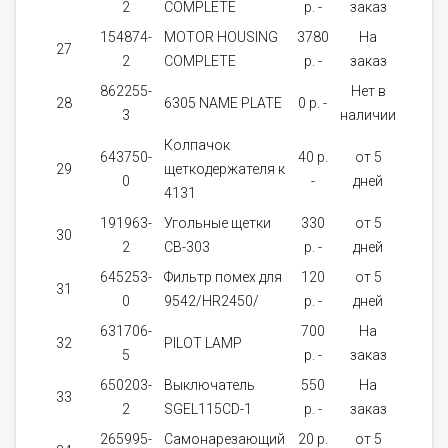
2
COMPLETE
p. -
заказ
154874-
MOTOR HOUSING
3780
На
27
1
2
COMPLETE
p. -
заказ
862255-
Нет в
28
6305 NAME PLATE
0 p. -
1
3
наличии
Колпачок
643750-
40 p.
от 5
29
щеткодержателя к
2
0
-
дней
4131
191963-
Угольные щетки
330
от 5
30
1
2
CB-303
p. -
дней
645253-
Фильтр помех для
120
от 5
31
1
0
9542/HR2450/
p. -
дней
631706-
700
На
32
PILOT LAMP
1
5
p. -
заказ
650203-
Выключатель
550
На
33
1
2
SGEL115CD-1
p. -
заказ
265995-
Самонарезающий
20 p.
от 5