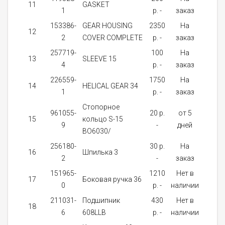
11
GASKET
1
1
p. -
заказ
153386-
GEAR HOUSING
2350
На
12
1
2
COVER COMPLETE
p. -
заказ
257719-
100
На
13
SLEEVE 15
1
4
p. -
заказ
226559-
1750
На
14
HELICAL GEAR 34
1
1
p. -
заказ
Стопорное
961055-
20 p.
от 5
15
кольцо S-15
1
9
-
дней
BO6030/
256180-
30 p.
На
16
Шпилька 3
1
2
-
заказ
151965-
1210
Нет в
17
Боковая ручка 36
1
0
p. -
наличии
211031-
Подшипник
430
Нет в
18
1
6
608LLB
p. -
наличии