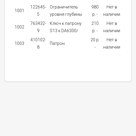
122645-
Ограничитель
980
Нет в
1001
1
5
уровня глубины
p. -
наличии
763432-
Ключ к патрону
210
Нет в
1002
1
9
S13 к DA6300/
p. -
наличии
410102-
20 p.
Нет в
1003
Патрон
1
8
-
наличии