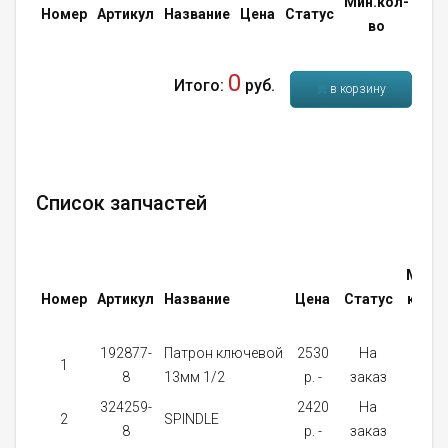
Мин.кол-
Кол
Номер
Артикул
Название
Цена
Статус
во
во
0
Итого:
руб.
в корзину
Список запчастей
Мин.
Номер
Артикул
Название
Цена
Статус
кол-
во
192877-
Патрон ключевой
2530
На
1
1
8
13мм 1/2
p. -
заказ
324259-
2420
На
2
SPINDLE
1
8
p. -
заказ