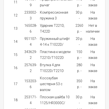
11
1
9
рычаг
p. -
заказ
233002-
Компрессионная
30 p.
На
12
1
3
пружина 3
-
заказ
165028-
Ударник T221D,
2260
Нет в
13
1
6
T422D
p. -
наличии
951107-
Пружинный штифт
20 p.
На
14
1
4
4-14 к T1022D/
-
заказ
343629-
Пластина к модели
150
На
15
1
2
T221D/T1022D
p. -
заказ
257639-
Bтулка 4 для
280
На
16
1
2
T1022D/T221D
p. -
заказ
Косозубая
153203-
350
На
17
шестерня 53 с
1
6
p. -
заказ
валом
253171-
Плоская шайба 10
30 p.
На
18
1
4
1125/HR3000C/
-
заказ