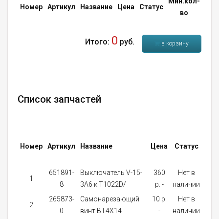
Мин.кол-
Кол
Номер
Артикул
Название
Цена
Статус
во
во
0
Итого:
руб.
в корзину
Список запчастей
Мин
Номер
Артикул
Название
Цена
Статус
кол
во
651891-
Выключатель V-15-
360
Нет в
1
1
8
3A6 к T1022D/
p. -
наличии
265873-
Самонарезающий
10 p.
Нет в
2
1
0
винт BT4X14
-
наличии