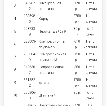
343967-
Фиксирующая
170
Нет в
3
1
2
пластина
p. -
наличии
182598-
2750
Нет в
4
Корпус
1
0
p. -
наличии
253733-
30 p.
от 5
5
Плоская шайба 9
1
8
-
дней
233003-
Компрессионная
610
Нет в
6
1
1
пружина 9
p. -
наличии
233004-
Компрессионная
120
Нет в
7
1
9
пружина 13
p. -
наличии
343630-
Направляющая
350
Нет в
8
1
7
пластина
p. -
наличии
331382-
1750
Нет в
9
деталь
1
2
p. -
наличии
256206-
30 p.
от 5
10
Шпилька 4
1
0
-
дней
164961-
Предохранительный
770
На