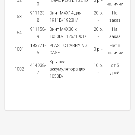
52
NAME PLATE T221D
0 p. -
1
0
наличии
911123-
Винт M4X14 для
20 p.
На
53
2
8
1911B/1923H/
-
заказ
911158-
Винт M4X30 к
20 p.
На
54
2
9
1050D/1125/1901/
-
заказ
183771-
PLASTIC CARRYING
Нет в
1001
0 p. -
1
5
CASE
наличии
Крышка
414938-
10 p.
от 5
1002
аккумулятора для
1
7
-
дней
1050D/