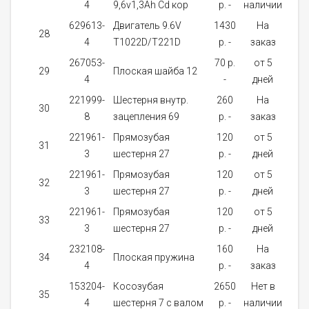
4
9,6v1,3Ah Cd кор
p. -
наличии
629613-
Двигатель 9.6V
1430
На
28
1
4
T1022D/T221D
p. -
заказ
267053-
70 p.
от 5
29
Плоская шайба 12
1
4
-
дней
221999-
Шестерня внутр.
260
На
30
1
8
зацепления 69
p. -
заказ
221961-
Прямозубая
120
от 5
31
1
3
шестерня 27
p. -
дней
221961-
Прямозубая
120
от 5
32
1
3
шестерня 27
p. -
дней
221961-
Прямозубая
120
от 5
33
1
3
шестерня 27
p. -
дней
232108-
160
На
34
Плоская пружина
1
4
p. -
заказ
153204-
Косозубая
2650
Нет в
35
1
4
шестерня 7 с валом
p. -
наличии