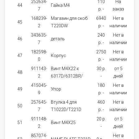
252634-
110
На
44
Гайка M4
1
7
p. -
заказ
168239-
Магазин для скоб
6940
Нет в
45
1
2
T220DW
p. -
наличии
343635-
240
Нет в
46
деталь
1
7
p. -
наличии
182598-
2750
Нет в
47
Корпус
1
0
p. -
наличии
911143-
Винт M4X22 к
30 p.
от 5
48
6
2
6317D/6312BR/
-
дней
415045-
180
Нет в
49
Упор
1
9
p. -
наличии
257645-
Bтулка 4 для
460
Нет в
50
1
7
T1022D/T221D
p. -
наличии
911148-
20 p.
от 5
51
Винт M4X25
1
2
-
дней
857074-
Нет в