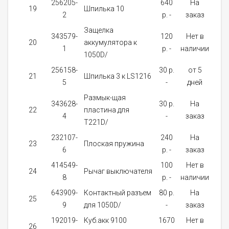
256205-
640
На
19
Шпилька 10
1
2
p. -
заказ
Защелка
343579-
120
Нет в
20
аккумулятора к
1
1
p. -
наличии
1050D/
256158-
30 p.
от 5
21
Шпилька 3 к LS1216
1
5
-
дней
Размык-щая
343628-
30 p.
На
22
пластина для
1
4
-
заказ
T221D/
232107-
240
На
23
Плоская пружина
1
6
p. -
заказ
414549-
100
Нет в
24
Рычаг выключателя
1
8
p. -
наличии
643909-
Контактный разъем
80 p.
На
25
1
9
для 1050D/
-
заказ
192019-
Куб.акк 9100
1670
Нет в
26
1