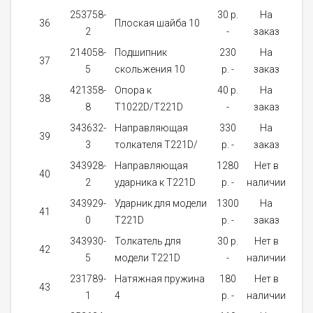
253758-
30 p.
На
36
Плоская шайба 10
1
2
-
заказ
214058-
Подшипник
230
На
37
1
5
скольжения 10
p. -
заказ
421358-
Опора к
40 p.
На
38
1
8
T1022D/T221D
-
заказ
343632-
Направляющая
330
На
39
1
3
толкателя T221D/
p. -
заказ
343928-
Направляющая
1280
Нет в
40
1
2
ударника к T221D
p. -
наличии
343929-
Ударник для модели
1300
На
41
1
0
T221D
p. -
заказ
343930-
Толкатель для
30 p.
Нет в
42
1
5
модели T221D
-
наличии
231789-
Натяжная пружина
180
Нет в
43
1
1
4
p. -
наличии