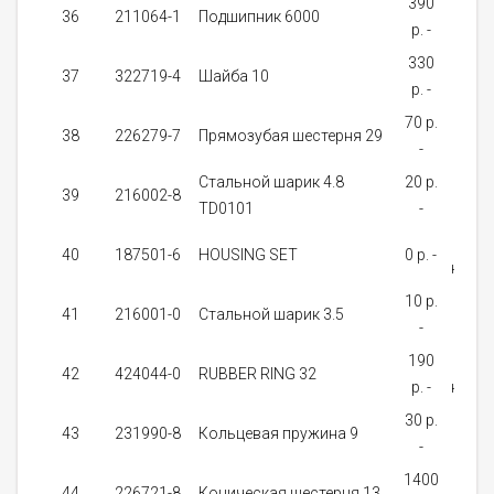
390
от 
36
211064-1
Подшипник 6000
p. -
дне
330
На
37
322719-4
Шайба 10
p. -
зак
70 p.
На
38
226279-7
Прямозубая шестерня 29
-
зак
Стальной шарик 4.8
20 p.
от 
39
216002-8
TD0101
-
дне
Нет 
40
187501-6
HOUSING SET
0 p. -
нали
10 p.
от 
41
216001-0
Стальной шарик 3.5
-
дне
190
Нет 
42
424044-0
RUBBER RING 32
p. -
нали
30 p.
На
43
231990-8
Кольцевая пружина 9
-
зак
1400
Нет 
44
226721-8
Коническая шестерня 13