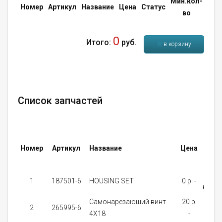
Мин.кол-
Кол
Номер
Артикул
Название
Цена
Статус
во
во
0
Итого:
руб.
в корзину
Список запчастей
Номер
Артикул
Название
Цена
Стат
Нет 
1
187501-6
HOUSING SET
0 p. -
нали
Самонарезающий винт
20 p.
от 
2
265995-6
4X18
-
дне