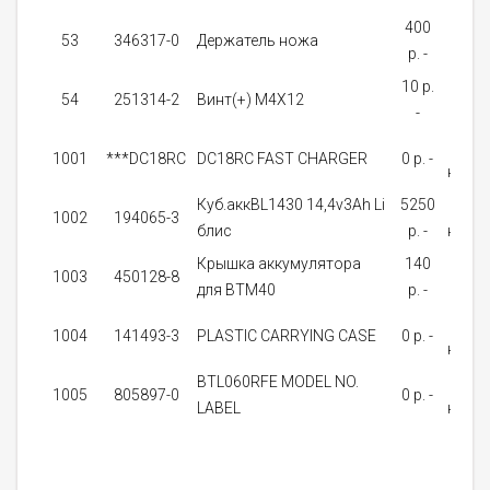
400
от 
53
346317-0
Держатель ножа
p. -
дне
10 p.
от 
54
251314-2
Винт(+) M4X12
-
дне
Нет 
1001
***DC18RC
DC18RC FAST CHARGER
0 p. -
нали
Куб.аккBL1430 14,4v3Ah Li
5250
Нет 
1002
194065-3
блис
p. -
нали
Крышка аккумулятора
140
от 
1003
450128-8
для BTM40
p. -
дне
Нет 
1004
141493-3
PLASTIC CARRYING CASE
0 p. -
нали
BTL060RFE MODEL NO.
Нет 
1005
805897-0
0 p. -
LABEL
нали