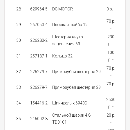
Нет 
28
629964-5
DC MOTOR
0 p. -
нали
70 p.
от 
29
267053-4
Плоская шайба 12
-
дне
Шестерня внутр.
230
На
30
226280-2
зацепления 69
p. -
зак
100
На
31
257187-1
Kольцо 32
p. -
зак
70 p.
На
32
226279-7
Прямозубая шестерня 29
-
зак
70 p.
На
33
226279-7
Прямозубая шестерня 29
-
зак
2530
На
34
154416-2
Шпиндель к 6940D
p. -
зак
Стальной шарик 4.8
20 p.
от 
35
216002-8
TD0101
-
дне