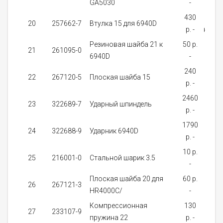
GA5030
-
дне
430
Нет 
20
257662-7
Bтулка 15 для 6940D
p. -
нали
Резиновая шайба 21 к
50 p.
На
21
261095-0
6940D
-
зак
240
На
22
267120-5
Плоская шайба 15
p. -
зак
2460
На
23
322689-7
Ударный шпиндель
p. -
зак
1790
На
24
322688-9
Ударник 6940D
p. -
зак
10 p.
от 
25
216001-0
Стальной шарик 3.5
-
дне
Плоская шайба 20 для
60 p.
На
26
267121-3
HR4000C/
-
зак
Компрессионная
130
На
27
233107-9
пружина 22
p. -
зак