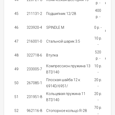
p. -
нали
400
от 
45
211131-2
Подшипник 12/28
p. -
дне
Нет 
46
323920-4
SPINDLE M
0 p. -
нали
10 p.
от 
47
216001-0
Стальной шарик 3.5
-
дне
520
Нет 
48
322718-6
Втулка
p. -
нали
Компрессион.пружина 13
10 p.
от 
49
233005-7
BTD140
-
дне
Плоская шайба 12 к
20 p.
На
50
267085-1
6914D/6951/
-
зак
Кольцевая пружина 11
20 p.
На
51
231951-8
BTD140
-
зак
70 p.
На
52
962116-8
Стопорное кольцо R-28
-
зак