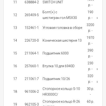
11
638884-2
SWITCH UNIT
p. -
зак
Болт(+) с
190
Нет 
12
265409-5
шестигран.гол.M5X30
p. -
нали
3200
На
13
152461-1
Угловая головка в сборе
p. -
зак
1970
На
14
226720-0
Коническая шестерня 13
p. -
зак
390
от 
15
211064-1
Подшипник 6000
p. -
дне
230
Нет 
16
257660-1
Bтулка 10 для 6940D
p. -
нали
320
Нет 
17
211061-7
Подшипник 10/26
p. -
нали
Стопорное кольцо S-10
30 p.
от 
18
961006-2
HR3000C/
-
дне
Стопорное кольцо R-26
60 p.
от 
19
962105-3