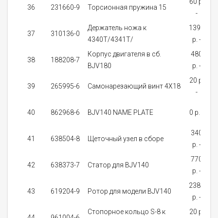
60 p.
36
231660-9
Торсионная пружина 15
-
з
Держатель ножа к
1390
37
310136-0
4340Т/4341Т/
p. -
з
Корпус двигателя в сб.
480
38
188208-7
BJV180
p. -
з
20 p.
39
265995-6
Самонарезающий винт 4X18
-
40
862968-6
BJV140 NAME PLATE
0 p. -
на
340
41
638504-8
Щеточный узел в сборе
p. -
з
770
42
638373-7
Cтатор для BJV140
p. -
2380
43
619204-9
Ротор для модели BJV140
p. -
Стопорное кольцо S-8 к
20 p.
44
961004-6