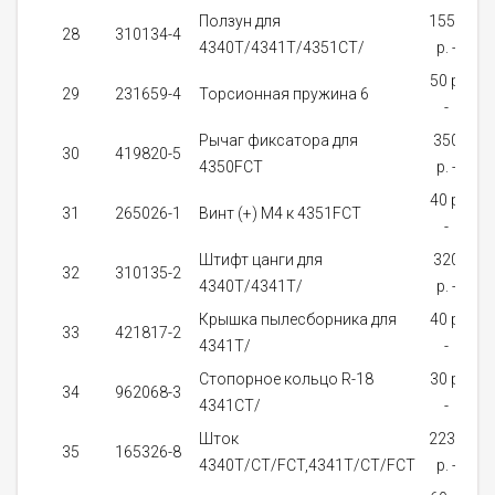
Ползун для
1550
28
310134-4
4340T/4341T/4351CT/
p. -
з
50 p.
29
231659-4
Торсионная пружина 6
-
з
Рычаг фиксатора для
350
30
419820-5
4350FCT
p. -
40 p.
31
265026-1
Винт (+) М4 к 4351FCT
-
з
Штифт цанги для
320
32
310135-2
4340T/4341T/
p. -
з
Крышка пылесборника для
40 p.
33
421817-2
4341T/
-
з
Стопорное кольцо R-18
30 p.
34
962068-3
4341CT/
-
з
Шток
2230
35
165326-8
4340T/CT/FCT,4341T/CT/FCT
p. -
з