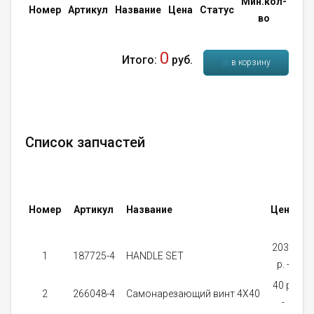
Мин.кол-
Кол
Номер
Артикул
Название
Цена
Статус
во
во
0
Итого:
руб.
в корзину
Список запчастей
Номер
Артикул
Название
Цена
С
2030
1
187725-4
HANDLE SET
p. -
з
40 p.
2
266048-4
Самонарезающий винт 4X40
-
з