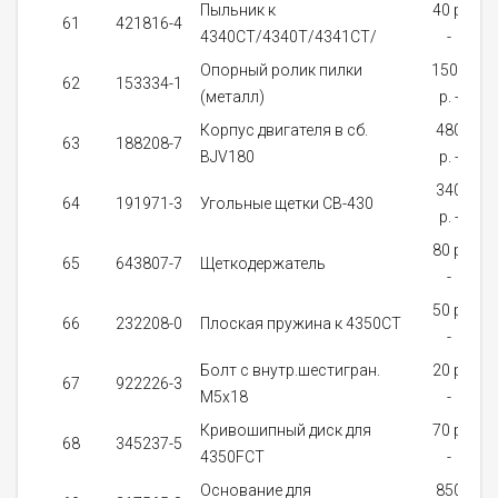
Пыльник к
40 p.
61
421816-4
4340CT/4340T/4341CT/
-
з
Опорный ролик пилки
1500
62
153334-1
(металл)
p. -
Корпус двигателя в сб.
480
63
188208-7
BJV180
p. -
з
340
64
191971-3
Угольные щетки CB-430
p. -
80 p.
65
643807-7
Щеткодержатель
-
з
50 p.
66
232208-0
Плоская пружина к 4350CT
-
з
Болт с внутр.шестигран.
20 p.
67
922226-3
M5x18
-
з
Кривошипный диск для
70 p.
68
345237-5
4350FCT
-
з
Основание для
850