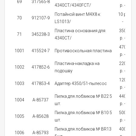
69
317565-8
4340CT/4340FCT/
p. -
Потайной винт M4X8 к
10 p.
70
912107-9
LS1013/
-
Пластина основания для
350
71
345238-3
4340CT/
p. -
з
470
1001
415524-7
Противоскольная пластина
p. -
на
Пластина-накладка на
220
1002
417852-6
подошву
p. -
на
120
1003
417853-4
Адаптер 4350/51-пылесос
p. -
на
Пилка для лобзиков № В22 5
440
1004
A-85737
шт.
p. -
на
Пилка для лобзиков № В10 5
500
1005
A-85628
шт.
p. -
на
Пилка для лобзиков № BR13
400
1006
A-85793