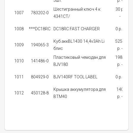
5шт.
p. -
на
Шестигранный ключ 4 к
30 p.
1007
783202-0
4341CT/
-
1008
***DC18RC
DC18RC FAST CHARGER
0 p. -
на
Куб.аккBL1430 14,4v3Ah Li
5250
1009
194065-3
блис
p. -
на
Пластиковый чемодан для
1980
1010
141486-0
BJV180
p. -
на
1011
804929-0
BJV140RF TOOL LABEL
0 p. -
на
Крышка аккумулятора для
140
1012
450128-8
BTM40
p. -