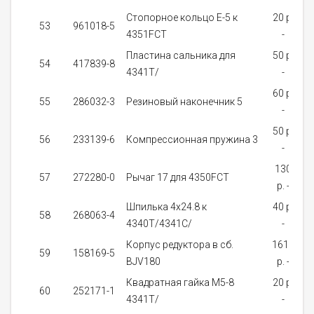
Стопорное кольцо E-5 к
20 p.
53
961018-5
4351FCT
-
з
Пластина сальника для
50 p.
54
417839-8
4341T/
-
з
60 p.
55
286032-3
Резиновый наконечник 5
-
з
50 p.
56
233139-6
Компрессионная пружина 3
-
з
130
57
272280-0
Рычаг 17 для 4350FCT
p. -
з
Шпилька 4х24.8 к
40 p.
58
268063-4
4340T/4341C/
-
з
Корпус редуктора в сб.
1610
59
158169-5
BJV180
p. -
на
Квадратная гайка M5-8
20 p.
60
252171-1
4341T/
-
з