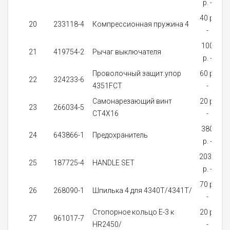
p. -
з
40 p.
20
233118-4
Компрессионная пружина 4
-
з
100
21
419754-2
Рычаг выключателя
p. -
з
Проволочный защит.упор
60 p.
22
324233-6
4351FCT
-
з
Самонарезающий винт
20 p.
23
266034-5
CT4X16
-
380
24
643866-1
Предохранитель
p. -
на
2030
25
187725-4
HANDLE SET
p. -
з
70 p.
26
268090-1
Шпилька 4 для 4340T/4341T/
-
з
Стопорное кольцо E-3 к
20 p.
27
961017-7
HR2450/
-
на