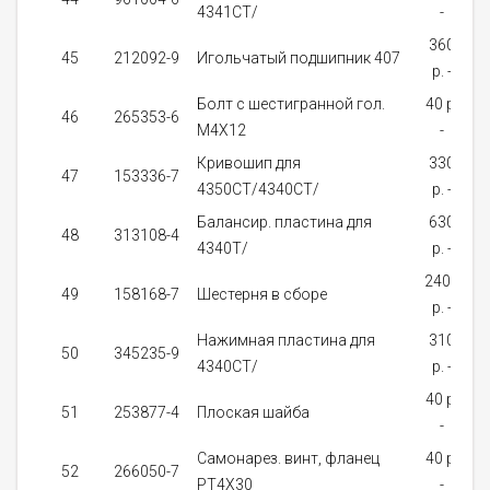
4341CT/
-
з
360
45
212092-9
Игольчатый подшипник 407
p. -
з
Болт с шестигранной гол.
40 p.
46
265353-6
M4X12
-
Кривошип для
330
47
153336-7
4350CT/4340CT/
p. -
на
Балансир. пластина для
630
48
313108-4
4340T/
p. -
на
2400
49
158168-7
Шестерня в сборе
p. -
з
Нажимная пластина для
310
50
345235-9
4340CT/
p. -
40 p.
51
253877-4
Плоская шайба
-
з
Самонарез. винт, фланец
40 p.
52
266050-7
PT4X30
-