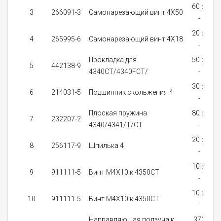
60 p.
3
266091-3
Самонарезающий винт 4X50
-
20 p.
4
265995-6
Самонарезающий винт 4X18
-
Прокладка для
50 p.
5
442138-9
4340CT/4340FCT/
-
з
30 p.
6
214031-5
Подшипник скольжения 4
-
з
Плоская пружина
80 p.
7
232207-2
4340/4341/T/CT
-
20 p.
8
256117-9
Шпилька 4
-
10 p.
9
911111-5
Винт M4X10 к 4350CT
-
з
10 p.
10
911111-5
Винт M4X10 к 4350CT
-
з
Направляющая ползуна к
370