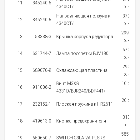
11
345240-6
4340CT/
p. -
Направляющая ползуна к
370
12
345240-6
4340CT/
p. -
2990
13
153338-3
Крышка корпуса редуктора
p. -
на
670
14
631744-7
Лампа подсветки BJV180
p. -
з
290
15
689070-8
Охлаждающая пластина
p. -
Винт M3X8
10 p.
16
911006-2
4331D/BJR240/BDF441/
-
20 p.
17
232152-1
Плоская пружина к HR2611
-
з
310
18
419613-0
Кнопка предохранителя
p. -
з
5850
19
650650-7
SWITCH C3LA-2A-PLSRS