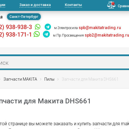
0
ции
Заказ и доставка
Контакты
Сравн
ва
Санкт-Петербург
2) 938-938-3
spb@makitatrading.ru
м.Электросила
2) 938-171-1
spb2@makitatrading.r
м.Пр.Просвещения
Запчасти MAKITA
Пилы
Запчасти для Макита DHS661
пчасти для Макита DHS661
той странице вы можете заказать и купить запчасти для ma