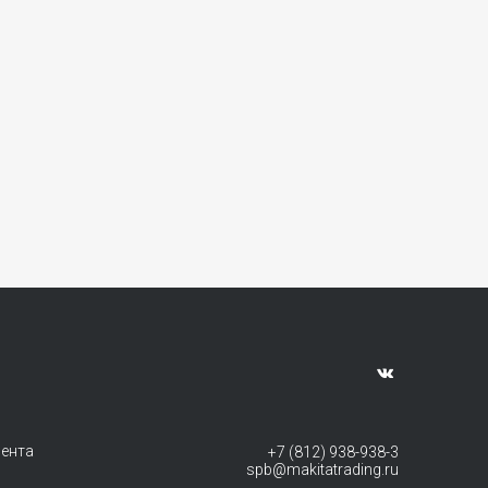
мента
+7 (812) 938-938-3
spb@makitatrading.ru