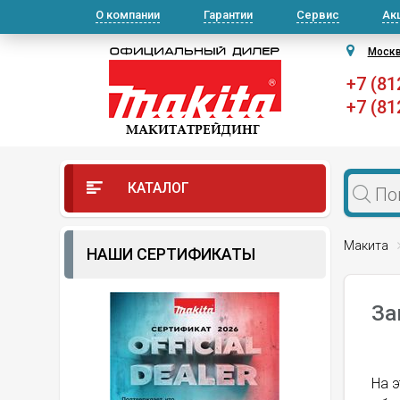
О компании
Гарантии
Сервис
Ак
Моск
+7 (81
+7 (81
КАТАЛОГ
Макита
НАШИ СЕРТИФИКАТЫ
За
На э