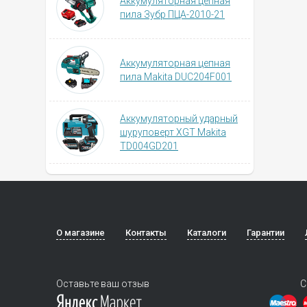
Аккумуляторная цепная
пила Зубр ПЦА-2010-21
Аккумуляторная цепная
пила Makita DUC204F001
Аккумуляторный ударный
шуруповерт XGT Makita
TD004GD201
О магазине
Контакты
Каталоги
Гарантии
Оставьте ваш отзыв
С