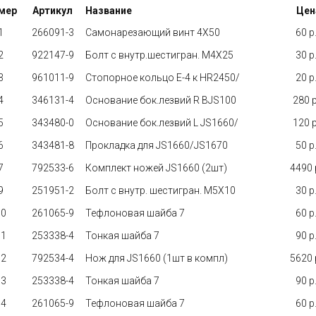
мер
Артикул
Название
Цен
1
266091-3
Самонарезающий винт 4X50
60 p.
2
922147-9
Болт с внутр.шестигран. М4Х25
30 p.
3
961011-9
Стопорное кольцо E-4 к HR2450/
20 p.
4
346131-4
Основание бок.лезвий R BJS100
280 p
5
343480-0
Основание бок.лезвий L JS1660/
120 p
6
343481-8
Прокладка для JS1660/JS1670
50 p.
7
792533-6
Комплект ножей JS1660 (2шт)
4490 p
9
251951-2
Болт с внутр. шестигран. M5X10
30 p.
10
261065-9
Тефлоновая шайба 7
60 p.
11
253338-4
Тонкая шайба 7
90 p.
12
792534-4
Нож для JS1660 (1шт в компл)
5620 p
13
253338-4
Тонкая шайба 7
90 p.
14
261065-9
Тефлоновая шайба 7
60 p.