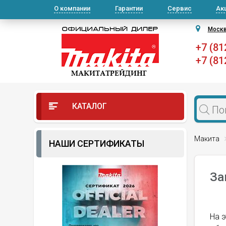
О компании
Гарантии
Сервис
Ак
Моск
+7 (81
+7 (81
КАТАЛОГ
Макита
НАШИ СЕРТИФИКАТЫ
За
На э