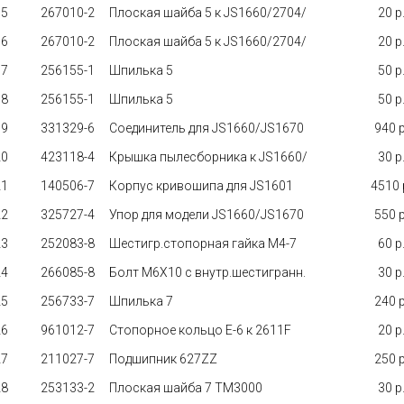
15
267010-2
Плоская шайба 5 к JS1660/2704/
20 p.
16
267010-2
Плоская шайба 5 к JS1660/2704/
20 p.
17
256155-1
Шпилька 5
50 p.
18
256155-1
Шпилька 5
50 p.
19
331329-6
Соединитель для JS1660/JS1670
940 p
20
423118-4
Крышка пылесборника к JS1660/
30 p.
21
140506-7
Корпус кривошипа для JS1601
4510 p
22
325727-4
Упор для модели JS1660/JS1670
550 p
23
252083-8
Шестигр.стопорная гайка М4-7
60 p.
24
266085-8
Болт M6X10 с внутр.шестигранн.
30 p.
25
256733-7
Шпилька 7
240 p
26
961012-7
Стопорное кольцо E-6 к 2611F
20 p.
27
211027-7
Подшипник 627ZZ
250 p
28
253133-2
Плоская шайба 7 TM3000
30 p.