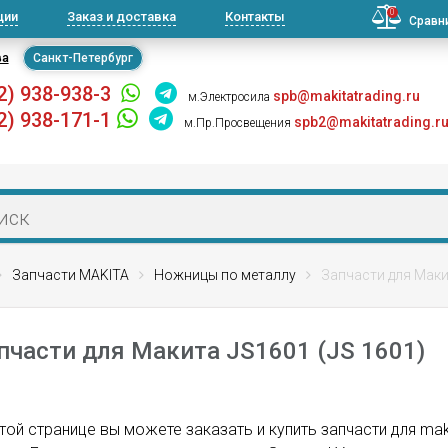
0
ции
Заказ и доставка
Контакты
Сравн
ва
Санкт-Петербург
2) 938-938-3
spb@makitatrading.ru
м.Электросила
2) 938-171-1
spb2@makitatrading.r
м.Пр.Просвещения
Запчасти MAKITA
Ножницы по металлу
Запчасти для Маки
пчасти для Макита JS1601 (JS 1601)
той странице вы можете заказать и купить запчасти для ma