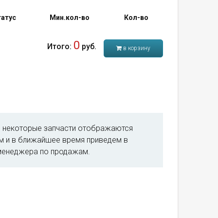
атус
Мин.кол-во
Кол-во
0
Итого:
руб.
в корзину
м, некоторые запчасти отображаются
им и в ближайшее время приведем в
менеджера по продажам.