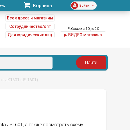
Корзина
Войти
ить
Все адреса и магазины
Сотрудничество/опт
Работаем с 10 до 20
Для юридических лиц
▶ ВИДЕО магазина
u
та JS1601 (JS 1601)
kita JS1601, а также посмотреть схему