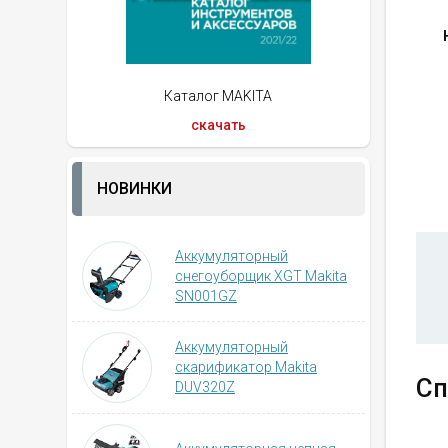
Каталог MAKITA
скачать
НОВИНКИ
Аккумуляторный
снегоуборщик XGT Makita
SN001GZ
Аккумуляторный
скарификатор Makita
Сп
DUV320Z