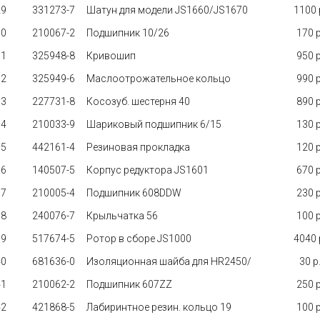
29
331273-7
Шатун для модели JS1660/JS1670
1100 p
30
210067-2
Подшипник 10/26
170 p
31
325948-8
Кривошип
950 p
32
325949-6
Маслоотрожательное кольцо
990 p
33
227731-8
Косозуб. шестерня 40
890 p
34
210033-9
Шариковый подшипник 6/15
130 p
35
442161-4
Резиновая прокладка
120 p
36
140507-5
Корпус редуктора JS1601
670 p
37
210005-4
Подшипник 608DDW
230 p
38
240076-7
Крыльчатка 56
100 p
39
517674-5
Pотор в сборе JS1000
4040 p
40
681636-0
Изоляционная шайба для HR2450/
30 p.
41
210062-2
Подшипник 607ZZ
250 p
42
421868-5
Лабиринтное резин. кольцо 19
100 p