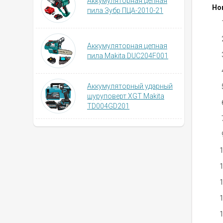
Аккумуляторная цепная
Но
пила Зубр ПЦА-2010-21
Аккумуляторная цепная
пила Makita DUC204F001
Аккумуляторный ударный
шуруповерт XGT Makita
TD004GD201