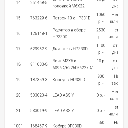
14
251468-5
головкой M6X22
-
дней
1060
Нет в
15
763229-6
Патрон 10 к HP331D
p. -
наличии
Редуктор в сборе
2530
Нет в
16
126148-1
HP330D
p. -
наличии
1100
от 5
17
629962-9
Двигатель HP330D
p. -
дней
Винт M3X6 к
10 p.
от 5
18
911003-8
6096D/6226D/6227D/
-
дней
900
На
19
187359-3
Корпус к HP330D
p. -
заказ
Нет в
20
533020-4
LEAD ASS'Y
0 p. -
наличии
Нет в
21
533019-9
LEAD ASS'Y
0 p. -
наличии
560
На
1001
168467-9
Кобура DF030D