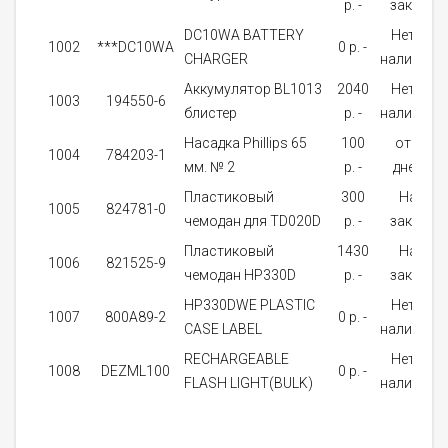
p. -
заказ
DC10WA BATTERY
Нет в
1002
***DC10WA
0 p. -
CHARGER
наличии
Аккумулятор BL1013
2040
Нет в
1003
194550-6
блистер
p. -
наличии
Насадка Phillips 65
100
от 5
1004
784203-1
мм. № 2
p. -
дней
Пластиковый
300
На
1005
824781-0
чемодан для TD020D
p. -
заказ
Пластиковый
1430
На
1006
821525-9
чемодан HP330D
p. -
заказ
HP330DWE PLASTIC
Нет в
1007
800A89-2
0 p. -
CASE LABEL
наличии
RECHARGEABLE
Нет в
1008
DEZML100
0 p. -
FLASH LIGHT(BULK)
наличии