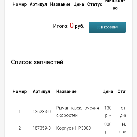
Мин.кол-
Кол
Номер
Артикул
Название
Цена
Статус
во
во
0
Итого:
руб.
в корзину
Список запчастей
Номер
Артикул
Название
Цена
Статус
Рычаг переключения
130
от 5
1
126233-0
скоростей
p. -
дней
900
На
2
187359-3
Корпус к HP330D
p. -
заказ