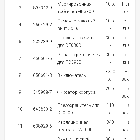
Маркировочная
10 p.
Нет в
3
897342-9
табличка HP330D
-
наличии
Самонарезающий
10 p.
от 5
4
266429-2
винт 3X16
-
дней
Плоская пружина
30 p.
от 5
6
232239-9
для DF030D
-
дней
Рычаг переключения
30 p.
от 5
7
450504-6
для TD090D
-
дней
3250
На
8
650691-3
Выключатель
p. -
заказ
20 p.
На
9
345998-7
Фиксатор корпуса
-
заказ
Предохранитель для
110
На
10
643830-2
DF030D
p. -
заказ
Изоляционная
340
На
11
638929-6
втулка к TW100D
p. -
заказ
Винт с плоской
30 p.
от 5