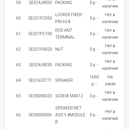
59
SE024J9050
PACKING
0 p. -
1
наличии
LOCKER FIXER
Нет в
60
SE021PC050
0 p. -
1
PIN 63.8
наличии
ROD ANT
Нет в
61
SE021PC100
0 p. -
1
TERMINAL
наличии
Нет в
62
SE021P0020
NUT
0 p. -
1
наличии
Нет в
63
SE024J9030
PACKING
0 p. -
1
наличии
1660
На
64
SE01620771
SPEAKER
1
p. -
заказ
Нет в
65
SE09090023
SCREW M4X12
0 p. -
4
наличии
SPEAKER NET
Нет в
66
SE00000006
ASS'Y #MODULE
0 p. -
1
наличии
B