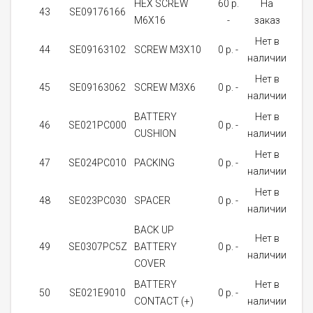
HEX SCREW
60 p.
На
43
SE09176166
1
M6X16
-
заказ
Нет в
44
SE09163102
SCREW M3X10
0 p. -
2
наличии
Нет в
45
SE09163062
SCREW M3X6
0 p. -
2
наличии
BATTERY
Нет в
46
SE021PC000
0 p. -
1
CUSHION
наличии
Нет в
47
SE024PC010
PACKING
0 p. -
1
наличии
Нет в
48
SE023PC030
SPACER
0 p. -
1
наличии
BACK UP
Нет в
49
SE0307PC5Z
BATTERY
0 p. -
1
наличии
COVER
BATTERY
Нет в
50
SE021E9010
0 p. -
1
CONTACT (+)
наличии