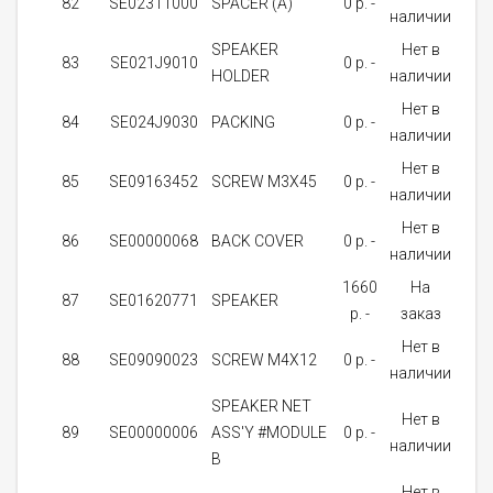
82
SE02311000
SPACER (A)
0 p. -
1
наличии
SPEAKER
Нет в
83
SE021J9010
0 p. -
1
HOLDER
наличии
Нет в
84
SE024J9030
PACKING
0 p. -
1
наличии
Нет в
85
SE09163452
SCREW M3X45
0 p. -
2
наличии
Нет в
86
SE00000068
BACK COVER
0 p. -
1
наличии
1660
На
87
SE01620771
SPEAKER
1
p. -
заказ
Нет в
88
SE09090023
SCREW M4X12
0 p. -
4
наличии
SPEAKER NET
Нет в
89
SE00000006
ASS'Y #MODULE
0 p. -
1
наличии
B
Нет в