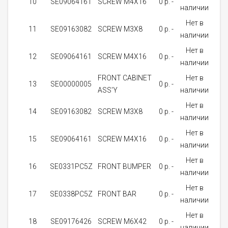
10
SE09064161
SCREW M4X16
0 p. -
1
наличии
Нет в
11
SE09163082
SCREW M3X8
0 p. -
1
наличии
Нет в
12
SE09064161
SCREW M4X16
0 p. -
2
наличии
FRONT CABINET
Нет в
13
SE00000005
0 p. -
1
ASS'Y
наличии
Нет в
14
SE09163082
SCREW M3X8
0 p. -
1
наличии
Нет в
15
SE09064161
SCREW M4X16
0 p. -
1
наличии
Нет в
16
SE0331PC5Z
FRONT BUMPER
0 p. -
1
наличии
Нет в
17
SE0338PC5Z
FRONT BAR
0 p. -
2
наличии
Нет в
18
SE09176426
SCREW M6X42
0 p. -
4
наличии