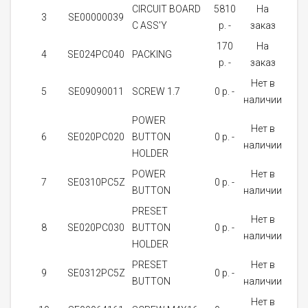
CIRCUIT BOARD
5810
На
3
SE00000039
1
C ASS'Y
p. -
заказ
170
На
4
SE024PC040
PACKING
1
p. -
заказ
Нет в
5
SE09090011
SCREW 1.7
0 p. -
13
наличии
POWER
Нет в
6
SE020PC020
BUTTON
0 p. -
1
наличии
HOLDER
POWER
Нет в
7
SE0310PC5Z
0 p. -
1
BUTTON
наличии
PRESET
Нет в
8
SE020PC030
BUTTON
0 p. -
1
наличии
HOLDER
PRESET
Нет в
9
SE0312PC5Z
0 p. -
1
BUTTON
наличии
Нет в