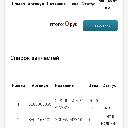
Мин.кол-
Кол
Номер
Артикул
Название
Цена
Статус
во
во
0
Итого:
руб.
в корзину
Список запчастей
Мин
Номер
Артикул
Название
Цена
Статус
кол
во
CIRCUIT BOARD
7030
На
1
SE00000038
1
A ASS'Y
p. -
заказ
Нет в
2
SE09163102
SCREW M3X10
0 p. -
12
наличии