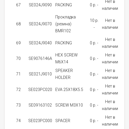
Нет в
67
SE024J9090
PACKING
0 p. -
4
наличии
Прокладка
10 p.
Нет в
68
SE024J9070
(резина)
4
-
наличии
BMR102
Нет в
69
SE024J9040
PACKING
0 p. -
4
наличии
HEX SCREW
Нет в
70
SE9076146A
0 p. -
4
M6X14
наличии
SPEAKER
Нет в
71
SE021J9010
0 p. -
1
HOLDER
наличии
Нет в
72
SE023PC020
EVA 25X18X5.5
0 p. -
1
наличии
Нет в
73
SE09163102
SCREW M3X10
0 p. -
2
наличии
Нет в
74
SE023PC000
SPACER
0 p. -
1
наличии