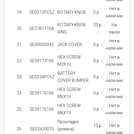
Нет в
19
SE0313PC5Z
ROTARY KNOB
0 p. -
1
наличии
ROTARY KNOB
20 p.
На
20
SE21B1110A
1
RING
-
заказ
Нет в
21
SE00000042
JACK COVER
0 p. -
1
наличии
HEX SCREW
Нет в
22
SE09173106
0 p. -
1
M3X10
наличии
BATTERY
Нет в
23
SE0334PC5Z
0 p. -
1
COVER BUMPER
наличии
HEX SCREW
Нет в
24
SE09176106
0 p. -
2
M6X10
наличии
HEX SCREW
Нет в
25
SE09176106
0 p. -
2
M6X10
наличии
Прокладка
10 p.
Нет в
26
SE024J9070
(резина)
2
-
наличии