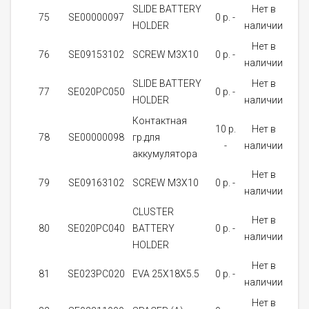
SLIDE BATTERY
Нет в
75
SE00000097
0 p. -
1
HOLDER
наличии
Нет в
76
SE09153102
SCREW M3X10
0 p. -
2
наличии
SLIDE BATTERY
Нет в
77
SE020PC050
0 p. -
1
HOLDER
наличии
Контактная
10 p.
Нет в
78
SE00000098
гр.для
1
-
наличии
аккумулятора
Нет в
79
SE09163102
SCREW M3X10
0 p. -
2
наличии
CLUSTER
Нет в
80
SE020PC040
BATTERY
0 p. -
1
наличии
HOLDER
Нет в
81
SE023PC020
EVA 25X18X5.5
0 p. -
1
наличии
Нет в