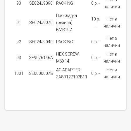
90
SE024J9090
PACKING
0 p. -
4
наличии
Прокладка
10 p.
Нет в
91
SE024J9070
(резина)
4
-
наличии
BMR102
Нет в
92
SE024J9040
PACKING
0 p. -
4
наличии
HEX SCREW
Нет в
93
SE9076146A
0 p. -
4
M6X14
наличии
AC ADAPTER
Нет в
1001
SE00000078
0 p. -
1
3A8D127102B11
наличии