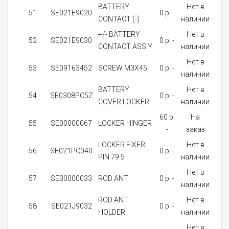
BATTERY
Нет в
51
SE021E9020
0 p. -
1
CONTACT (-)
наличии
+/- BATTERY
Нет в
52
SE021E9030
0 p. -
1
CONTACT ASS'Y
наличии
Нет в
53
SE09163452
SCREW M3X45
0 p. -
2
наличии
BATTERY
Нет в
54
SE0308PC5Z
0 p. -
1
COVER LOCKER
наличии
60 p.
На
55
SE00000067
LOCKER HINGER
1
-
заказ
LOCKER FIXER
Нет в
56
SE021PC040
0 p. -
1
PIN 79.5
наличии
Нет в
57
SE00000033
ROD ANT
0 p. -
1
наличии
ROD ANT
Нет в
58
SE021J9032
0 p. -
1
HOLDER
наличии
Нет в