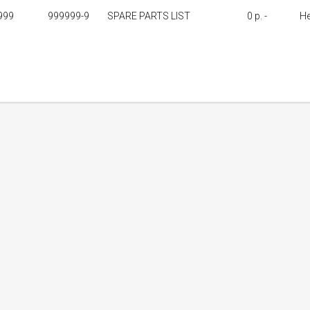
999
999999-9
SPARE PARTS LIST
0 p. -
Не