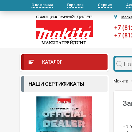
О компании
Гарантии
Сервис
Ак
Моск
+7 (81
+7 (81
КАТАЛОГ
Макита
НАШИ СЕРТИФИКАТЫ
За
На э