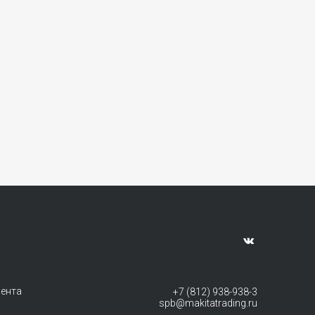
мента
+7 (812) 938-938-3
spb@makitatrading.ru