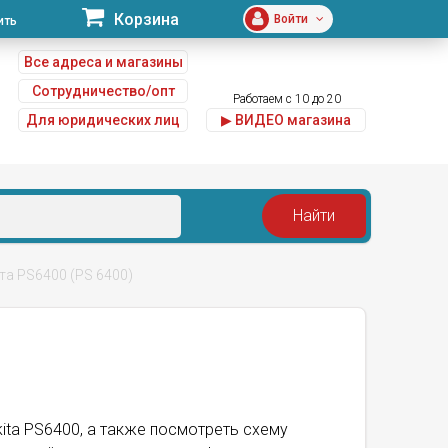
Корзина
Войти
ить
Все адреса и магазины
Сотрудничество/опт
Работаем с 10 до 20
Для юридических лиц
▶ ВИДЕО магазина
u
та PS6400 (PS 6400)
kita PS6400, а также посмотреть схему