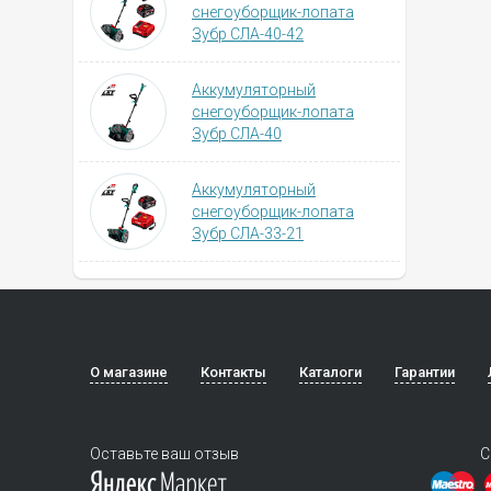
снегоуборщик-лопата
Зубр СЛА-40-42
Аккумуляторный
снегоуборщик-лопата
Зубр СЛА-40
Аккумуляторный
снегоуборщик-лопата
Зубр СЛА-33-21
О магазине
Контакты
Каталоги
Гарантии
Оставьте ваш отзыв
С