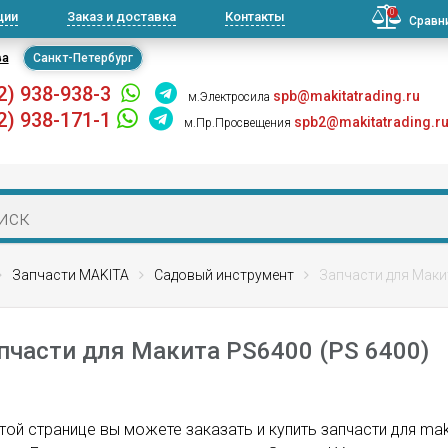
0
ции
Заказ и доставка
Контакты
Сравн
ва
Санкт-Петербург
2) 938-938-3
spb@makitatrading.ru
м.Электросила
2) 938-171-1
spb2@makitatrading.r
м.Пр.Просвещения
Запчасти MAKITA
Садовый инструмент
Запчасти для Маки
пчасти для Макита PS6400 (PS 6400)
той странице вы можете заказать и купить запчасти для ma