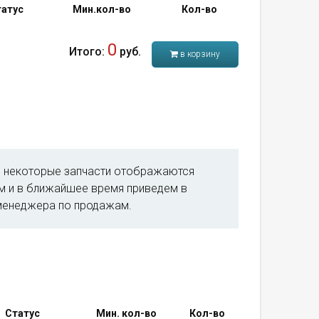
атус
Мин.кол-во
Кол-во
0
Итого:
руб.
в корзину
м, некоторые запчасти отображаются
им и в ближайшее время приведем в
менеджера по продажам.
Статус
Мин. кол-во
Кол-во