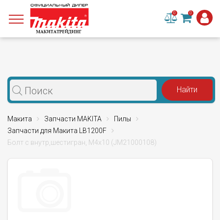
0
0
Макита
Запчасти MAKITA
Пилы
Запчасти для Макита LB1200F
Болт с внутр,шестигран, M4x10 (JM21000108)