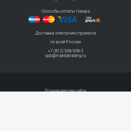
Способы оплаты товара
Доставка электроинструмента
по всей России
+7 (812) 938-938-3
spb@makitatrading.ru
Полная версия сайта
© 2011-2026 MAKITA Trading - официальный дилер макита
Интернет магазин электроинструментов Makita - продажа инструментов и
комплектующих.
Договор-оферта
Сопровождение сайта
- «99 ВЕБ»