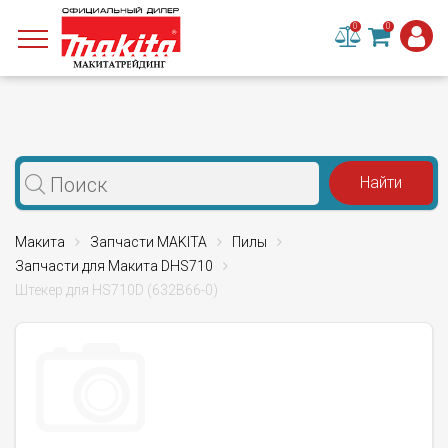
0
0
Макита
Запчасти MAKITA
Пилы
Запчасти для Макита DHS710
Штекер для HS710D (632B66-0)