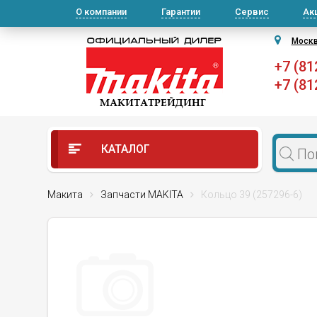
О компании
Гарантии
Сервис
Ак
Моск
+7 (81
+7 (81
КАТАЛОГ
Макита
Запчасти MAKITA
Кольцо 39 (257296-6)