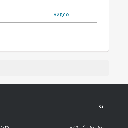
Видео
мента
+7 (812) 938-938-3