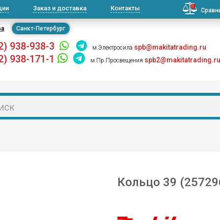
0
ции
Заказ и доставка
Контакты
Сравн
ва
Санкт-Петербург
2) 938-938-3
spb@makitatrading.ru
м.Электросила
2) 938-171-1
spb2@makitatrading.r
м.Пр.Просвещения
Кольцо 39 (25729