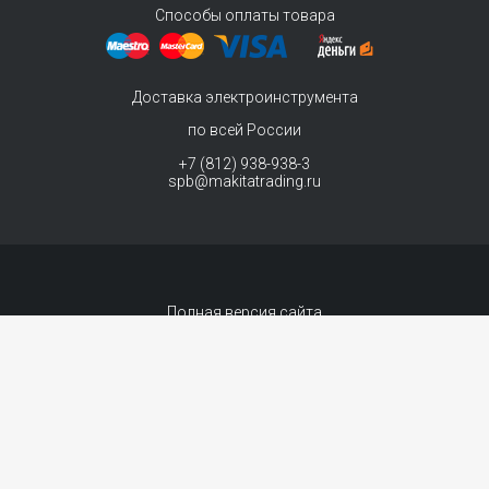
Способы оплаты товара
Доставка электроинструмента
по всей России
+7 (812) 938-938-3
spb@makitatrading.ru
Полная версия сайта
© 2011-2026 MAKITA Trading - официальный дилер макита
Интернет магазин электроинструментов Makita - продажа инструментов и
комплектующих.
Договор-оферта
Сопровождение сайта
- «99 ВЕБ»