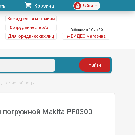
Корзина
Войти
ить
Все адреса и магазины
Сотрудничество/опт
Работаем с 10 до 20
Для юридических лиц
▶ ВИДЕО магазина
u
 для чистой воды
 погружной Makita PF0300