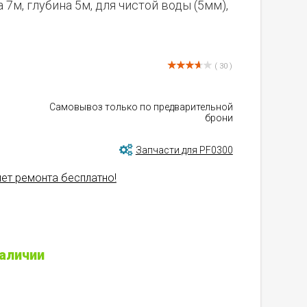
а 7м, глубина 5м, для чистой воды (5мм),
( 30 )
Самовывоз только по предварительной
брони
Запчасти для PF0300
лет ремонта бесплатно!
наличии