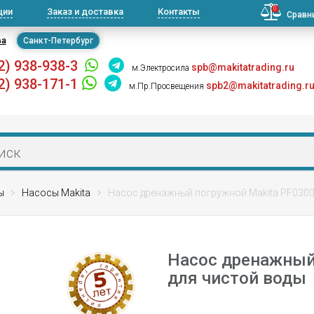
0
ции
Заказ и доставка
Контакты
Сравн
ва
Санкт-Петербург
2) 938-938-3
spb@makitatrading.ru
м.Электросила
2) 938-171-1
spb2@makitatrading.r
м.Пр.Просвещения
ы
Насосы Makita
Насос дренажный погружной Makita PF0300
Насос дренажный
для чистой воды