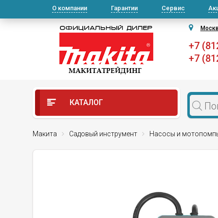
О компании
Гарантии
Сервис
Ак
Моск
+7 (81
+7 (81
КАТАЛОГ
Макита
Садовый инструмент
Насосы и мотопомп