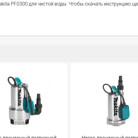
kita PF0300 для чистой воды. Чтобы скачать инструкцию ще
с дренажный погружной
Насос дренажный погр