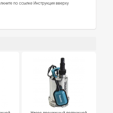
лкните по ссылке Инструкция вверху
ужной
Насос дренажный погружной
На