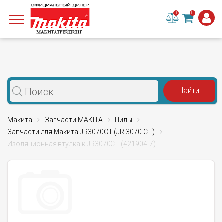
0
0
Макита
Запчасти MAKITA
Пилы
Запчасти для Макита JR3070CT (JR 3070 CT)
Изоляционная втулка к JR3070CT (421904-7)