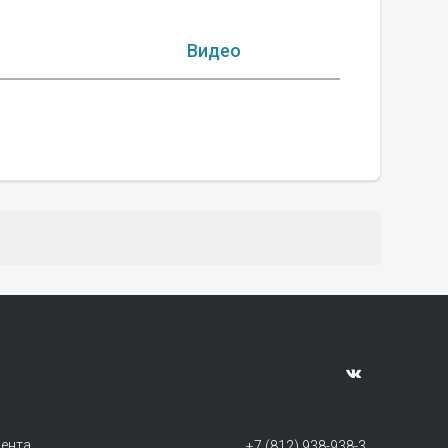
Видео
мента
+7 (812) 938-938-3