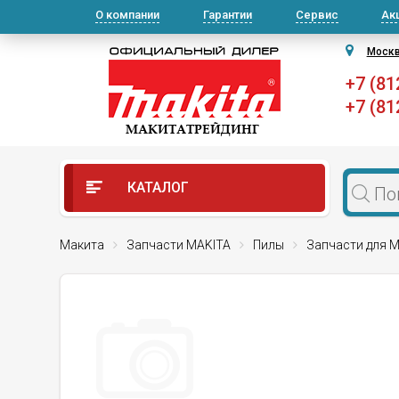
О компании
Гарантии
Сервис
Ак
Моск
+7 (81
+7 (81
КАТАЛОГ
Макита
Запчасти MAKITA
Пилы
Запчасти для М