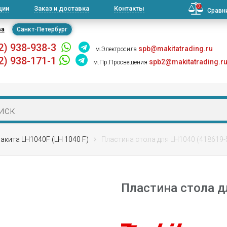
0
ции
Заказ и доставка
Контакты
Сравн
ва
Санкт-Петербург
2) 938-938-3
spb@makitatrading.ru
м.Электросила
2) 938-171-1
spb2@makitatrading.r
м.Пр.Просвещения
акита LH1040F (LH 1040 F)
Пластина стола для LH1040 (418619-
Пластина стола д