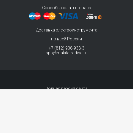
Способы оплаты товара
Доставка электроинструмента
по всей России
+7 (812) 938-938-3
spb@makitatrading.ru
Полная версия сайта
© 2011-2026 MAKITA Trading - официальный дилер макита
Интернет магазин электроинструментов Makita - продажа инструментов и
комплектующих.
Договор-оферта
Сопровождение сайта
- «99 ВЕБ»