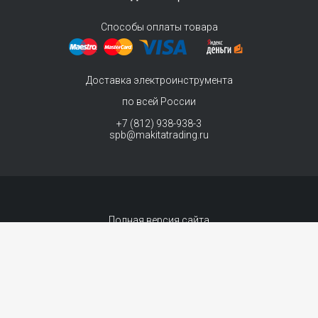
Способы оплаты товара
Доставка электроинструмента
по всей России
+7 (812) 938-938-3
spb@makitatrading.ru
Полная версия сайта
© 2011-2026 MAKITA Trading - официальный дилер макита
Интернет магазин электроинструментов Makita - продажа инструментов и
комплектующих.
Договор-оферта
Сопровождение сайта
- «99 ВЕБ»