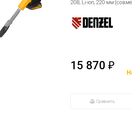
20В, Li-ion, 220 мм (сов
15 870
₽
Н
Сравнить