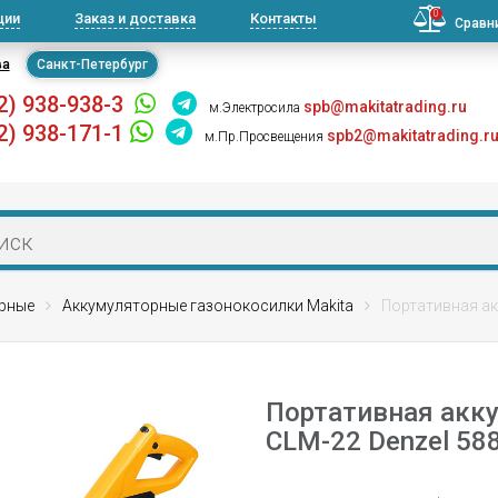
0
ции
Заказ и доставка
Контакты
Сравн
ва
Санкт-Петербург
2) 938-938-3
spb@makitatrading.ru
м.Электросила
2) 938-171-1
spb2@makitatrading.r
м.Пр.Просвещения
рные
Аккумуляторные газонокосилки Makita
Портативная ак
Портативная акк
CLM-22 Denzel 58