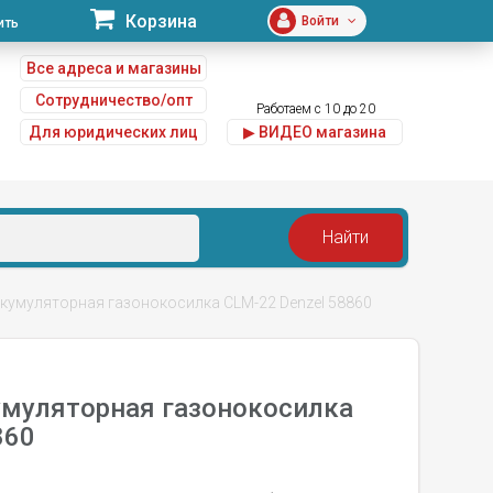
Корзина
Войти
ить
Все адреса и магазины
Сотрудничество/опт
Работаем с 10 до 20
Для юридических лиц
▶ ВИДЕО магазина
u
кумуляторная газонокосилка CLM-22 Denzel 58860
умуляторная газонокосилка
860