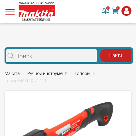
0
0
Макита
Ручной инструмент
Топоры
Топор MATRIX 21411