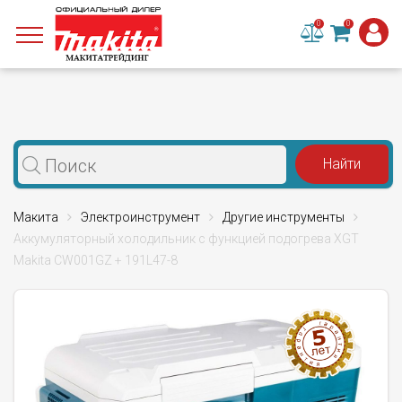
0
0
Макита
Электроинструмент
Другие инструменты
Аккумуляторный холодильник с функцией подогрева XGT
Makita CW001GZ + 191L47-8